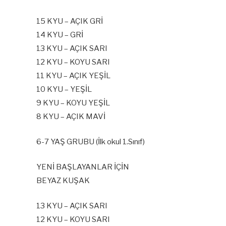
15 KYU – AÇIK GRİ
14 KYU – GRİ
13 KYU – AÇIK SARI
12 KYU – KOYU SARI
11 KYU – AÇIK YEŞİL
10 KYU – YEŞİL
9 KYU – KOYU YEŞİL
8 KYU – AÇIK MAVİ
6-7 YAŞ GRUBU (İlk okul 1.Sınıf)
YENİ BAŞLAYANLAR İÇİN
BEYAZ KUŞAK
13 KYU – AÇIK SARI
12 KYU – KOYU SARI