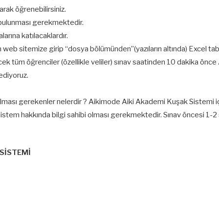
rak öğrenebilirsiniz.
r bulunması gerekmektedir.
arına katılacaklardır.
en web sitemize girip “dosya bölümünden”(yazıların altında) Excel tabl
ek tüm öğrenciler (özellikle veliler) sınav saatinden 10 dakika önc
ediyoruz.
lması gerekenler nelerdir ? Aikimode Aiki Akademi Kuşak Sistemi i
 sistem hakkında bilgi sahibi olması gerekmektedir. Sınav öncesi 1-2 s
 SİSTEMİ