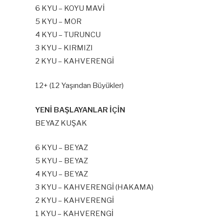
6 KYU – KOYU MAVİ
5 KYU – MOR
4 KYU – TURUNCU
3 KYU – KIRMIZI
2 KYU – KAHVERENGİ
12+ (12 Yaşından Büyükler)
YENİ BAŞLAYANLAR İÇİN
BEYAZ KUŞAK
6 KYU – BEYAZ
5 KYU – BEYAZ
4 KYU – BEYAZ
3 KYU – KAHVERENGİ (HAKAMA)
2 KYU – KAHVERENGİ
1 KYU – KAHVERENGİ