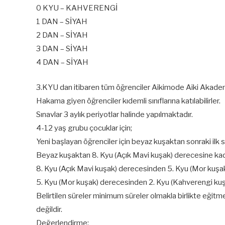
0 KYU – KAHVERENGİ
1 DAN – SİYAH
2 DAN – SİYAH
3 DAN – SİYAH
4 DAN – SİYAH
3.KYU dan itibaren tüm öğrenciler Aikimode Aiki Akademi
Hakama giyen öğrenciler kıdemli sınıflarına katılabilirler.
Sınavlar 3 aylık periyotlar halinde yapılmaktadır.
4-12 yaş grubu çocuklar için;
Yeni başlayan öğrenciler için beyaz kuşaktan sonraki ilk 
Beyaz kuşaktan 8. Kyu (Açık Mavi kuşak) derecesine kada
8. Kyu (Açık Mavi kuşak) derecesinden 5. Kyu (Mor kuşak
5. Kyu (Mor kuşak) derecesinden 2. Kyu (Kahverengi kuşa
Belirtilen süreler minimum süreler olmakla birlikte eğitm
değildir.
Değerlendirme;