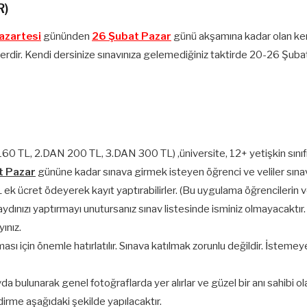
R)
azartesi
gününden
26 Şubat Pazar
günü akşamına kadar olan kendi
r. Kendi dersinize sınavınıza gelemediğiniz taktirde 20-26 Şubat t
60 TL, 2.DAN 200 TL, 3.DAN 300 TL) ,üniversite, 12+ yetişkin sınıf
t Pazar
gününe kadar sınava girmek isteyen öğrenci ve veliler sınav üc
k ücret ödeyerek kayıt yaptırabilirler. (Bu uygulama öğrencilerin ve 
ydınızı yaptırmayı unutursanız sınav listesinde isminiz olmayacaktır.
ınız.
sı için önemle hatırlatılır. Sınava katılmak zorunlu değildir. İstemeye
bulunarak genel fotoğraflarda yer alırlar ve güzel bir anı sahibi olab
irme aşağıdaki şekilde yapılacaktır.