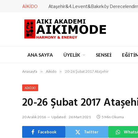
AIKIDO
ANA SAYFA
ÜYELİK
SENSEİ
EĞİTİ
Anasayfa
»
Aikido
»
20-26 Şubat 2017 Ataşehir
AIKIDO
20-26 Şubat 2017 Ataşeh
20 Aralık 2016
Updated:
26 Mart 2021
5 Min Okuma
Facebook
Twitter
Whats