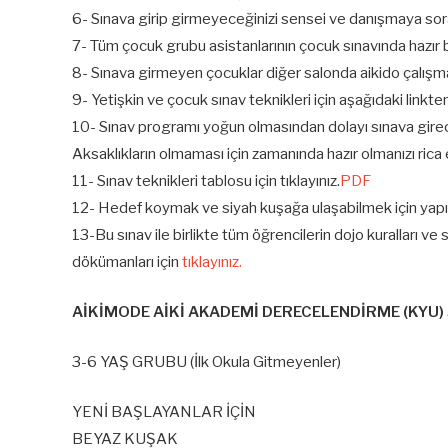
6- Sınava girip girmeyeceğinizi sensei ve danışmaya sora
7- Tüm çocuk grubu asistanlarının çocuk sınavında hazı
8- Sınava girmeyen çocuklar diğer salonda aikido çalışmal
9- Yetişkin ve çocuk sınav teknikleri için aşağıdaki linkt
10- Sınav programı yoğun olmasından dolayı sınava girec
Aksaklıkların olmaması için zamanında hazır olmanızı rica 
11- Sınav teknikleri tablosu için tıklayınız.
PDF
12- Hedef koymak ve siyah kuşağa ulaşabilmek için yapı
13-Bu sınav ile birlikte tüm öğrencilerin dojo kuralları ve
dökümanları için
tıklayınız.
AİKİMODE AİKİ AKADEMİ DERECELENDİRME (KYU)
3-6 YAŞ GRUBU (İlk Okula Gitmeyenler)
YENİ BAŞLAYANLAR İÇİN
BEYAZ KUŞAK