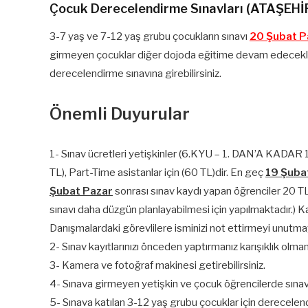
Çocuk Derecelendirme Sınavları (ATAŞEHİ
3-7 yaş ve 7-12 yaş grubu çocukların sınavı
20 Şubat P
girmeyen çocuklar diğer dojoda eğitime devam edeceklerdi
derecelendirme sınavına girebilirsiniz.
Önemli Duyurular
1- Sınav ücretleri yetişkinler (6.KYU – 1. DAN’A KADAR 1
TL), Part-Time asistanlar için (60 TL)dir. En geç
19 Şuba
Şubat Pazar
sonrası sınav kaydı yapan öğrenciler 20 TL e
sınavı daha düzgün planlayabilmesi için yapılmaktadır.) Ka
Danışmalardaki görevlilere isminizi not ettirmeyi unutmay
2- Sınav kayıtlarınızı önceden yaptırmanız karışıklık olmama
3- Kamera ve fotoğraf makinesi getirebilirsiniz.
4- Sınava girmeyen yetişkin ve çocuk öğrencilerde sınavda 
5- Sınava katılan 3-12 yaş grubu çocuklar için derecelend