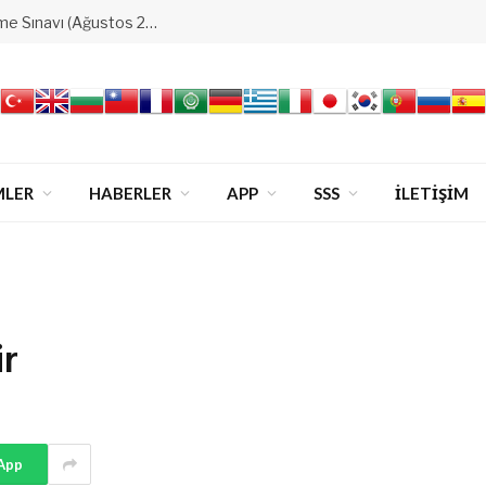
Ataşehir&4.Levent&Bakırköy Derecelendirme Sınavı (Ağustos 2026)
MLER
HABERLER
APP
SSS
İLETİŞİM
ir
App