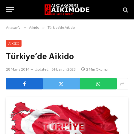
Anasayfa
»
Aikido
»
Türkiye’de Aikido
AIKIDO
Türkiye’de Aikido
28 Mayıs 2014
Updated:
6 Haziran 2023
2 Min Okuma