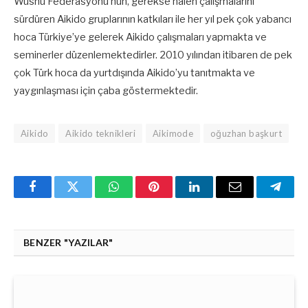
Wushu Federasyonu’nun, gerekse halen çalışmalarını
sürdüren Aikido gruplarının katkıları ile her yıl pek çok yabancı
hoca Türkiye’ye gelerek Aikido çalışmaları yapmakta ve
seminerler düzenlemektedirler. 2010 yılından itibaren de pek
çok Türk hoca da yurtdışında Aikido’yu tanıtmakta ve
yaygınlaşması için çaba göstermektedir.
Aikido
Aikido teknikleri
Aikimode
oğuzhan başkurt
Facebook
Twitter
WhatsApp
Pinterest
Linkedin'de
Email
Teleg
Paylaş
BENZER "YAZILAR"