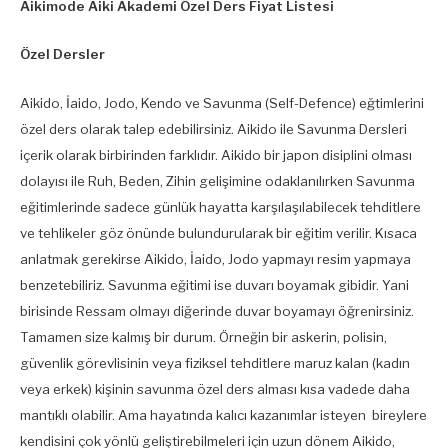
Aikimode Aiki Akademi Özel Ders Fiyat Listesi
Özel Dersler
Aikido, İaido, Jodo, Kendo ve Savunma (Self-Defence) eğtimlerini
özel ders olarak talep edebilirsiniz. Aikido ile Savunma Dersleri
içerik olarak birbirinden farklıdır. Aikido bir japon disiplini olması
dolayısı ile Ruh, Beden, Zihin gelişimine odaklanılırken Savunma
eğitimlerinde sadece günlük hayatta karşılaşılabilecek tehditlere
ve tehlikeler göz önünde bulundurularak bir eğitim verilir. Kısaca
anlatmak gerekirse Aikido, İaido, Jodo yapmayı resim yapmaya
benzetebiliriz. Savunma eğitimi ise duvarı boyamak gibidir. Yani
birisinde Ressam olmayı diğerinde duvar boyamayı öğrenirsiniz.
Tamamen size kalmış bir durum. Örneğin bir askerin, polisin,
güvenlik görevlisinin veya fiziksel tehditlere maruz kalan (kadın
veya erkek) kişinin savunma özel ders alması kısa vadede daha
mantıklı olabilir. Ama hayatında kalıcı kazanımlar isteyen bireylere
kendisini çok yönlü geliştirebilmeleri için uzun dönem Aikido,