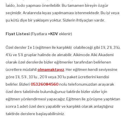
İaido, Jodo yapması önerilebilir. Bu tamamen bireyin özgür
seçimidir. Aralarında kıyas yapılmaması istenmektedir. Bu iyi veya
şu kötü diye bir yaklaşım yoktur. Sizlerin ihtiyaçları vardır.
Fiyat Listesi
(Fiyatlara
+KDV
eklenir)
Özel dersler 1’e 1 (eğitmen ile karşılıklı) olabileceği gibi 1’li, 2’li, 3’lü,
4’lü ve 5’li gruplar halinde de alınabilir. Aikimode Aiki Akademi
olarak özel derslerde bizler eğitmenler tarafından belirlenen
ücretlere müdahil
olmamaktayız
. Her eğitmen kendi seviyesine
göre 1’li, 5’li , 10’lu , 20’li veya 30’lu paket ücretlerini kendisi
belirler. Bizleri
05326084560
nolu telefonumuzdan arayarak
özel ders talebinde bulunduğunuz taktirde bizler sizler için
eğitmen yönlendirmesi yapacağız. Eğitmen ile görüşme yaptıktan
sonra 1 adet özel ders yapabilir ve karşılıklı olarak anlaştığınız
taktirde derslere başlayabilirsiniz.