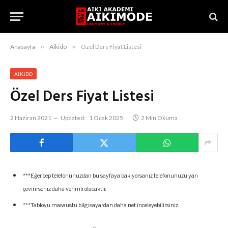
Anasayfa
»
Aikido
»
Özel Ders Fiyat Listesi
AIKIDO
Özel Ders Fiyat Listesi
2 Haziran 2021
Updated:
1 Ocak 2025
2 Min Okuma
***Eğer cep telefonunuzdan bu sayfaya bakıyorsanız telefonunuzu yan
çevirirseniz daha verimli olacaktır.
***Tabloyu masaüstü bilgisayardan daha net inceleyebilirsiniz.