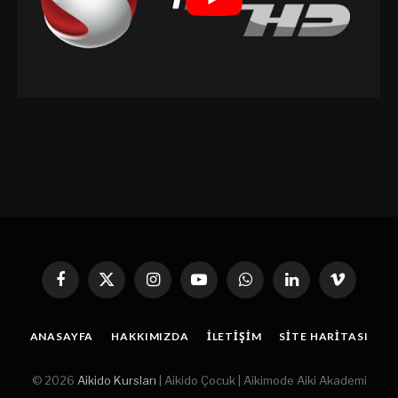
Facebook
X
Instagram
YouTube
WhatsApp
Linkedin'de
Vimeo
(Twitter)
Paylaş
ANASAYFA
HAKKIMIZDA
İLETIŞIM
SITE HARITASI
© 2026
Aikido Kursları
| Aikido Çocuk | Aikimode Aiki Akademi