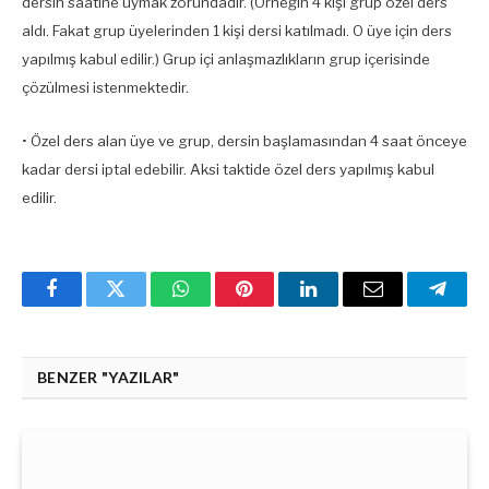
dersin saatine uymak zorundadır. (Örneğin 4 kişi grup özel ders
aldı. Fakat grup üyelerinden 1 kişi dersi katılmadı. O üye için ders
yapılmış kabul edilir.) Grup içi anlaşmazlıkların grup içerisinde
çözülmesi istenmektedir.
• Özel ders alan üye ve grup, dersin başlamasından 4 saat önceye
kadar dersi iptal edebilir. Aksi taktide özel ders yapılmış kabul
edilir.
Facebook
Twitter
WhatsApp
Pinterest
Linkedin'de
Email
Teleg
Paylaş
BENZER "YAZILAR"