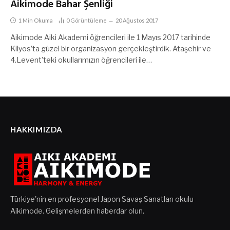
Aikimode Bahar Şenliği
1 Min Okuma
0
Görüntüleme
20 Ağustos 2017
Aikimode Aiki Akademi öğrencileri ile 1 Mayıs 2017 tarihinde
Kilyos’ta güzel bir organizasyon gerçekleştirdik. Ataşehir ve
4.Levent’teki okullarımızın öğrencileri ile…
HAKKIMIZDA
Türkiye'nin en profesyonel Japon Savaş Sanatları okulu
Aikimode. Gelişmelerden haberdar olun.