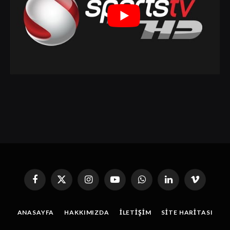
Facebook
X
Instagram
YouTube
WhatsApp
Linkedin'de
Vimeo
(Twitter)
Paylaş
ANASAYFA
HAKKIMIZDA
İLETIŞIM
SITE HARITASI