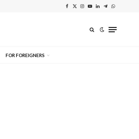
Facebook
X
Instagram
YouTube
Linkedin'de
Telegram
WhatsApp
(Twitter)
Paylaş
FOR FOREIGNERS