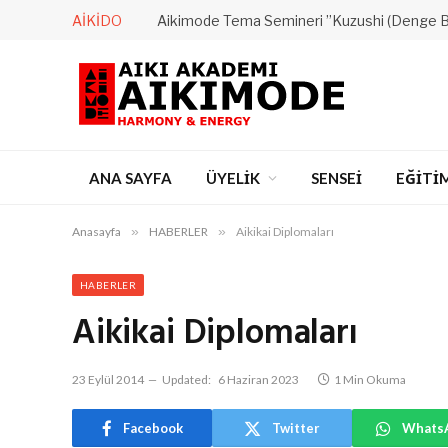
AIKIDO
Aikimode Tema Semineri ”Kuzushi (Denge 
ANA SAYFA
ÜYELİK
SENSEİ
EĞİTİ
Anasayfa
»
HABERLER
»
Aikikai Diplomaları
HABERLER
Aikikai Diplomaları
23 Eylül 2014
Updated:
6 Haziran 2023
1 Min Okuma
Facebook
Twitter
Whats