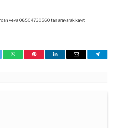
lardan veya 08504730560 tan arayarak kayıt
ter
WhatsApp
Pinterest
Linkedin'de
Email
Telegram
Paylaş