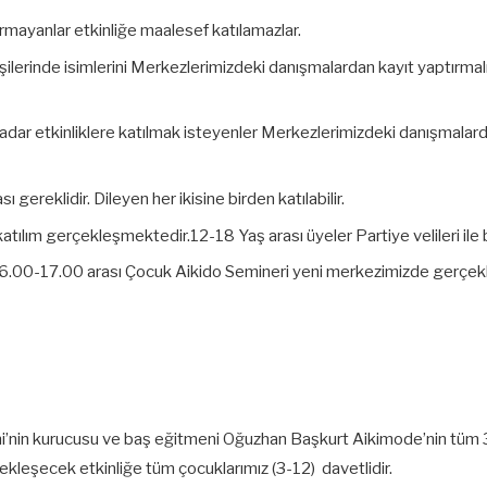
tırmayanlar etkinliğe maalesef katılamazlar.
işilerinde isimlerini Merkezlerimizdeki danışmalardan kayıt yaptırmalıs
dar etkinliklere katılmak isteyenler Merkezlerimizdeki danışmal
 gereklidir. Dileyen her ikisine birden katılabilir.
ılım gerçekleşmektedir.12-18 Yaş arası üyeler Partiye velileri ile bi
16.00-17.00 arası Çocuk Aikido Semineri yeni merkezimizde gerçek
in kurucusu ve baş eğitmeni Oğuzhan Başkurt Aikimode’nin tüm 3-12
kleşecek etkinliğe tüm çocuklarımız (3-12) davetlidir.