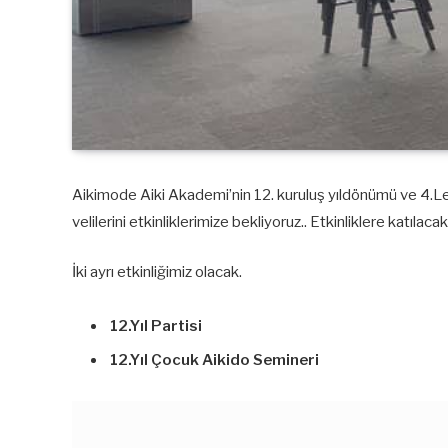
Aikimode Aiki Akademi’nin 12. kuruluş yıldönümü ve 4.Lev
velilerini etkinliklerimize bekliyoruz.. Etkinliklere katıla
İki ayrı etkinliğimiz olacak.
12.Yıl Partisi
12.Yıl Çocuk Aikido Semineri