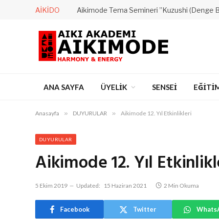
AIKIDO
Aikimode Tema Semineri ”Kuzushi (Denge 
ANA SAYFA
ÜYELİK
SENSEİ
EĞİTİ
Anasayfa
»
DUYURULAR
»
Aikimode 12. Yıl Etkinlikleri
DUYURULAR
Aikimode 12. Yıl Etkinlikl
5 Ekim 2019
Updated:
15 Haziran 2021
2 Min Okuma
Facebook
Twitter
Whats