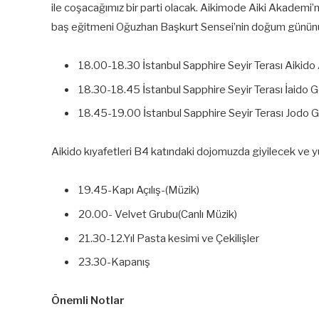
ile coşacağımız bir parti olacak. Aikimode Aiki Akademi’n
baş eğitmeni Oğuzhan Başkurt Sensei’nin doğum gününü 
18.00-18.30 İstanbul Sapphire Seyir Terası Aikido
18.30-18.45 İstanbul Sapphire Seyir Terası İaido G
18.45-19.00 İstanbul Sapphire Seyir Terası Jodo G
Aikido kıyafetleri B4 katındaki dojomuzda giyilecek ve yukar
19.45-Kapı Açılış-(Müzik)
20.00- Velvet Grubu(Canlı Müzik)
21.30-12.Yıl Pasta kesimi ve Çekilişler
23.30-Kapanış
Önemli Notlar