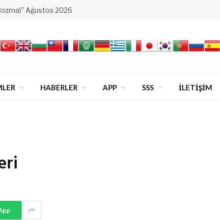
Bozma)” Ağustos 2026
MLER
HABERLER
APP
SSS
İLETİŞİM
eri
App