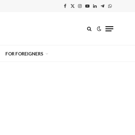
Facebook
X
Instagram
YouTube
Linkedin'de
Telegram
WhatsApp
(Twitter)
Paylaş
FOR FOREIGNERS