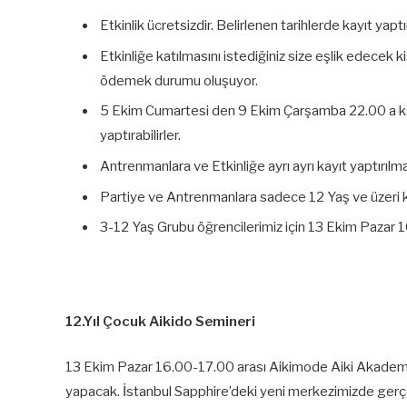
Etkinlik ücretsizdir. Belirlenen tarihlerde kayıt yap
Etkinliğe katılmasını istediğiniz size eşlik edecek k
ödemek durumu oluşuyor.
5 Ekim Cumartesi den 9 Ekim Çarşamba 22.00 a ka
yaptırabilirler.
Antrenmanlara ve Etkinliğe ayrı ayrı kayıt yaptırılması
Partiye ve Antrenmanlara sadece 12 Yaş ve üzeri kat
3-12 Yaş Grubu öğrencilerimiz için 13 Ekim Pazar 
12.Yıl Çocuk Aikido Semineri
13 Ekim Pazar 16.00-17.00 arası Aikimode Aiki Akademi’n
yapacak. İstanbul Sapphire’deki yeni merkezimizde gerçe