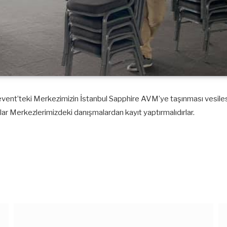
ent’teki Merkezimizin İstanbul Sapphire AVM’ye taşınması vesilesi il
caklar Merkezlerimizdeki danışmalardan kayıt yaptırmalıdırlar.