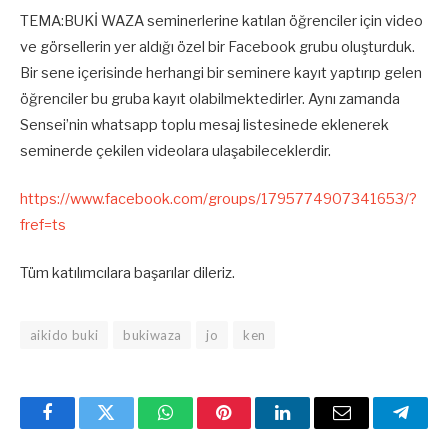
TEMA:BUKİ WAZA seminerlerine katılan öğrenciler için video
ve görsellerin yer aldığı özel bir Facebook grubu oluşturduk.
Bir sene içerisinde herhangi bir seminere kayıt yaptırıp gelen
öğrenciler bu gruba kayıt olabilmektedirler. Aynı zamanda
Sensei’nin whatsapp toplu mesaj listesinede eklenerek
seminerde çekilen videolara ulaşabileceklerdir.
https://www.facebook.com/groups/1795774907341653/?
fref=ts
Tüm katılımcılara başarılar dileriz.
aikido buki
bukiwaza
jo
ken
Facebook
Twitter
WhatsApp
Pinterest
Linkedin'de
Email
Teleg