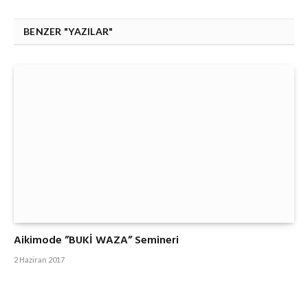
Paylaş
BENZER "YAZILAR"
Aikimode ”BUKİ WAZA” Semineri
2 Haziran 2017