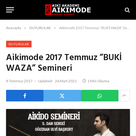
Anasayfa
»
DUYURULAR
»
Aikimode 2017 Temmuz ”BUKİ WAZA” Semineri
DUYURULAR
Aikimode 2017 Temmuz ”BUKİ
WAZA” Semineri
8 Temmuz 2017
Updated:
26 Mart 2021
1 Min Okuma