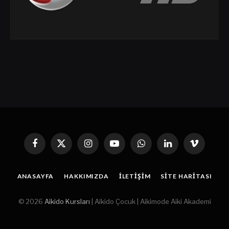
Facebook
X
Instagram
YouTube
WhatsApp
Linkedin'de
Vimeo
(Twitter)
Paylaş
ANASAYFA
HAKKIMIZDA
İLETIŞIM
SITE HARITASI
© 2026
Aikido Kursları
| Aikido Çocuk | Aikimode Aiki Akademi