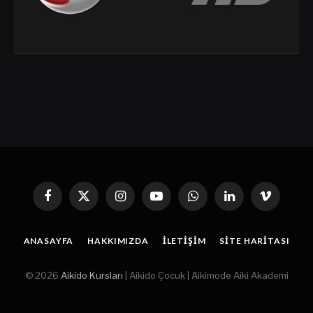
Facebook
X
Instagram
YouTube
WhatsApp
Linkedin'de
Vimeo
(Twitter)
Paylaş
ANASAYFA
HAKKIMIZDA
İLETIŞIM
SITE HARITASI
© 2026
Aikido Kursları
| Aikido Çocuk | Aikimode Aiki Akademi