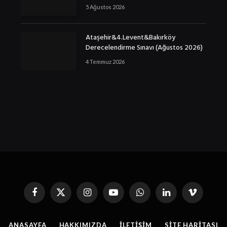
5 Ağustos 2026
Ataşehir&4.Levent&Bakırköy
Derecelendirme Sınavı (Ağustos 2026)
4 Temmuz 2026
Facebook
X
Instagram
YouTube
WhatsApp
Linkedin'de
Vimeo
(Twitter)
Paylaş
ANASAYFA
HAKKIMIZDA
İLETIŞIM
SITE HARITASI