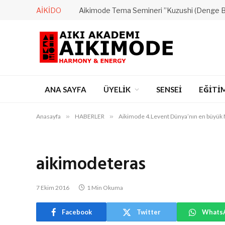
AIKIDO
Aikimode Tema Semineri ”Kuzushi (Denge 
ANA SAYFA
ÜYELİK
SENSEİ
EĞİTİ
Anasayfa
»
HABERLER
»
Aikimode 4.Levent Dünya’nın en büyük 
aikimodeteras
7 Ekim 2016
1 Min Okuma
Facebook
Twitter
Whats