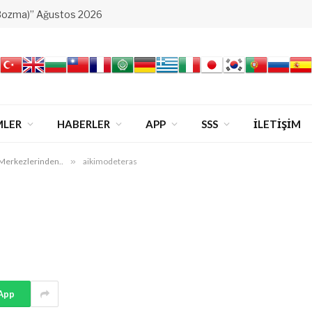
Bozma)” Ağustos 2026
MLER
HABERLER
APP
SSS
İLETİŞİM
Merkezlerinden..
»
aikimodeteras
App