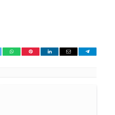
ter
WhatsApp
Pinterest
Linkedin'de
Email
Telegram
Paylaş