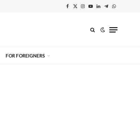
Facebook
X
Instagram
YouTube
Linkedin'de
Telegram
WhatsApp
(Twitter)
Paylaş
FOR FOREIGNERS