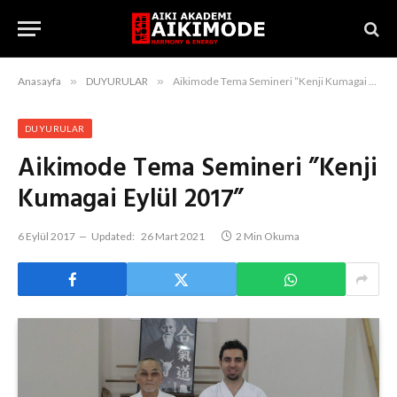
Anasayfa
»
DUYURULAR
»
Aikimode Tema Semineri ”Kenji Kumagai Eylül 2017”
DUYURULAR
Aikimode Tema Semineri ”Kenji
Kumagai Eylül 2017”
6 Eylül 2017
Updated:
26 Mart 2021
2 Min Okuma