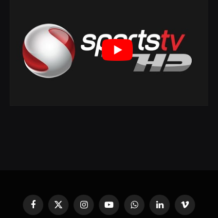
Facebook
X
Instagram
YouTube
WhatsApp
Linkedin'de
Vimeo
(Twitter)
Paylaş