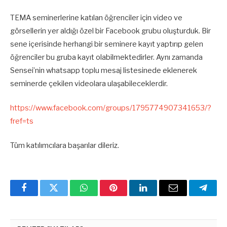
TEMA seminerlerine katılan öğrenciler için video ve
görsellerin yer aldığı özel bir Facebook grubu oluşturduk. Bir
sene içerisinde herhangi bir seminere kayıt yaptırıp gelen
öğrenciler bu gruba kayıt olabilmektedirler. Aynı zamanda
Sensei’nin whatsapp toplu mesaj listesinede eklenerek
seminerde çekilen videolara ulaşabileceklerdir.
https://www.facebook.com/groups/1795774907341653/?
fref=ts
Tüm katılımcılara başarılar dileriz.
Facebook
Twitter
WhatsApp
Pinterest
Linkedin'de
Email
Teleg
Paylaş