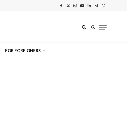
Facebook
X
Instagram
YouTube
Linkedin'de
Telegram
WhatsApp
(Twitter)
Paylaş
FOR FOREIGNERS