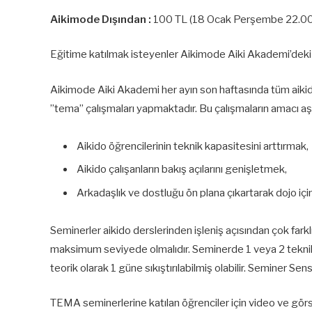
Aikimode Dışından :
100 TL (18 Ocak Perşembe 22.00’da
Eğitime katılmak isteyenler Aikimode Aiki Akademi’deki d
Aikimode Aiki Akademi her ayın son haftasında tüm aikido 
”tema” çalışmaları yapmaktadır. Bu çalışmaların amacı aşağ
Aikido öğrencilerinin teknik kapasitesini arttırmak,
Aikido çalışanların bakış açılarını genişletmek,
Arkadaşlık ve dostluğu ön plana çıkartarak dojo içi
Seminerler aikido derslerinden işleniş açısından çok farkl
maksimum seviyede olmalıdır. Seminerde 1 veya 2 teknik an
teorik olarak 1 güne sıkıştırılabilmiş olabilir. Seminer Sense
TEMA seminerlerine katılan öğrenciler için video ve görse