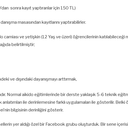
n sonra kayıt yaptıranlar için 150 TL)
anışma masasından kayıtlarını yaptırabilirler.
camiası ve yetişkin (12 Yaş ve üzeri) öğrencilerinin katılabileceği 
ıda belirtilmiştir;
ndeki ve dışındaki dayanışmayı arttırmak,
ıdır. Normal aikido eğitimlerinde bir derste yaklaşık 5-6 teknik eğit
latımları ile derinlemesine farklı uygulamaları ile gösterilir. Belki
i’nin bilgisinin derinliğini gösterir.
llerin yer aldığı özel bir Facebook grubu oluşturduk. Bir sene içeri