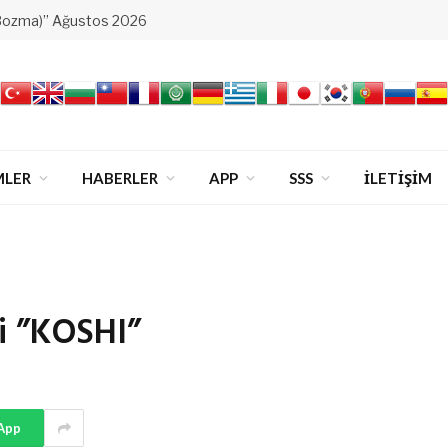
Bozma)” Ağustos 2026
MLER
HABERLER
APP
SSS
İLETİŞİM
i ”KOSHI”
App