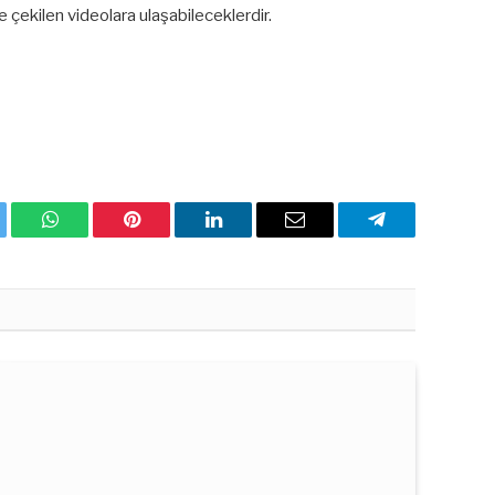
çekilen videolara ulaşabileceklerdir.
ter
WhatsApp
Pinterest
Linkedin'de
Email
Telegram
Paylaş