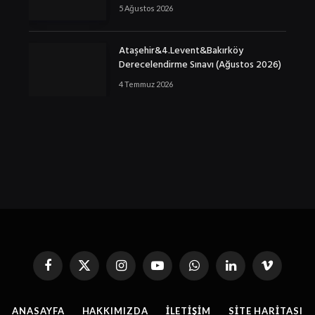
5 Ağustos 2026
Ataşehir&4.Levent&Bakırköy
Derecelendirme Sınavı (Ağustos 2026)
4 Temmuz 2026
Facebook
X
Instagram
YouTube
WhatsApp
Linkedin'de
Vimeo
(Twitter)
Paylaş
ANASAYFA
HAKKIMIZDA
İLETIŞIM
SITE HARITASI