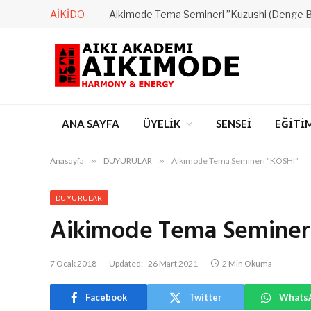
AIKIDO
Aikimode Tema Semineri ”Kuzushi (Denge 
ANA SAYFA
ÜYELİK
SENSEİ
EĞİTİ
Anasayfa
»
DUYURULAR
»
Aikimode Tema Semineri ”KOSHI”
DUYURULAR
Aikimode Tema Seminer
7 Ocak 2018
Updated:
26 Mart 2021
2 Min Okuma
Facebook
Twitter
Whats