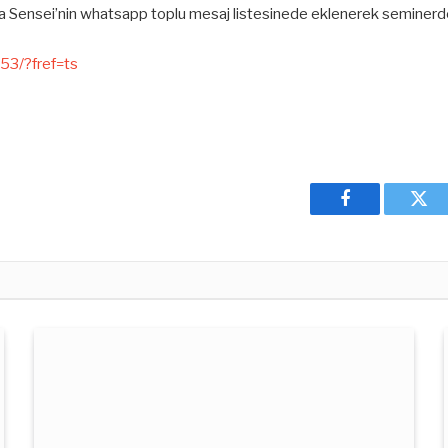
da Sensei’nin whatsapp toplu mesaj listesinede eklenerek seminerde 
3/?fref=ts
Facebook
Twit