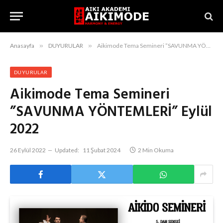
Anasayfa
»
DUYURULAR
»
Aikimode Tema Semineri ”SAVUNMA YÖNTEMLERİ” Eylül 2022
DUYURULAR
Aikimode Tema Semineri
”SAVUNMA YÖNTEMLERİ” Eylül
2022
26 Eylül 2022
Updated:
11 Şubat 2024
2 Min Okuma