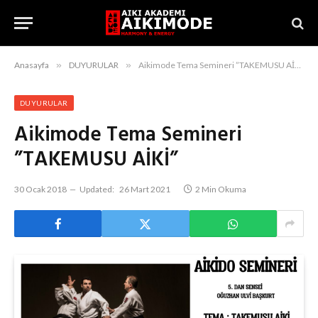
Anasayfa
»
DUYURULAR
»
Aikimode Tema Semineri ”TAKEMUSU AİKİ”
DUYURULAR
Aikimode Tema Semineri
”TAKEMUSU AİKİ”
30 Ocak 2018
Updated:
26 Mart 2021
2 Min Okuma