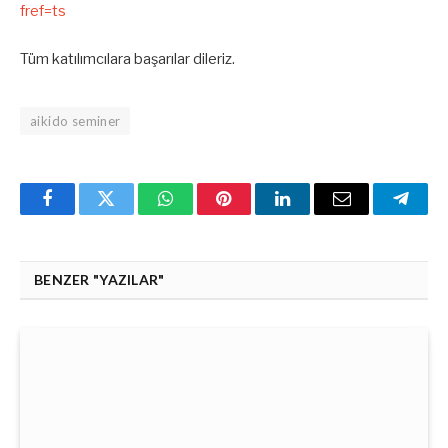
fref=ts
Tüm katılımcılara başarılar dileriz.
aikido seminer
Facebook
Twitter
WhatsApp
Pinterest
Linkedin'de
Email
Teleg
Paylaş
BENZER "YAZILAR"