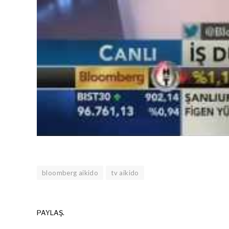
bloomberg aikido
tv aikido
PAYLAŞ.