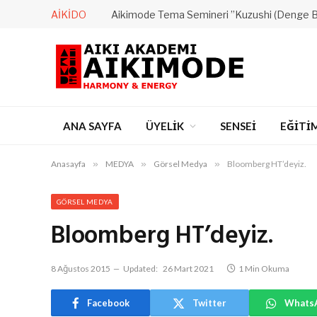
AIKIDO
Aikimode Tema Semineri ”Kuzushi (Denge 
ANA SAYFA
ÜYELİK
SENSEİ
EĞİTİ
Anasayfa
»
MEDYA
»
Görsel Medya
»
Bloomberg HT’deyiz.
GÖRSEL MEDYA
Bloomberg HT’deyiz.
8 Ağustos 2015
Updated:
26 Mart 2021
1 Min Okuma
Facebook
Twitter
Whats