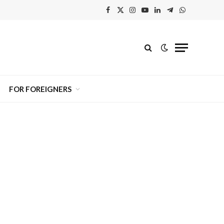
Facebook
X
Instagram
YouTube
Linkedin'de
Telegram
WhatsApp
(Twitter)
Paylaş
FOR FOREIGNERS