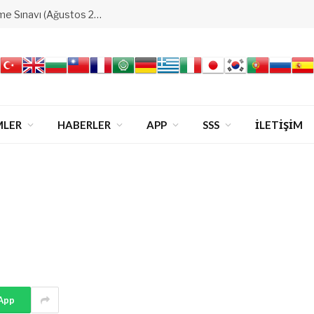
Ataşehir&4.Levent&Bakırköy Derecelendirme Sınavı (Ağustos 2026)
MLER
HABERLER
APP
SSS
İLETİŞİM
App