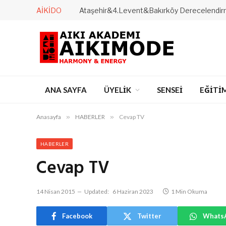
AIKIDO
ANA SAYFA
ÜYELİK
SENSEİ
EĞİTİ
Anasayfa
»
HABERLER
»
Cevap TV
HABERLER
Cevap TV
14 Nisan 2015
Updated:
6 Haziran 2023
1 Min Okuma
Facebook
Twitter
Whats