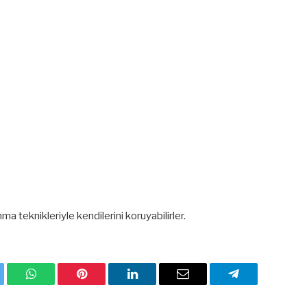
ma teknikleriyle kendilerini koruyabilirler.
ter
WhatsApp
Pinterest
Linkedin'de
Email
Telegram
Paylaş