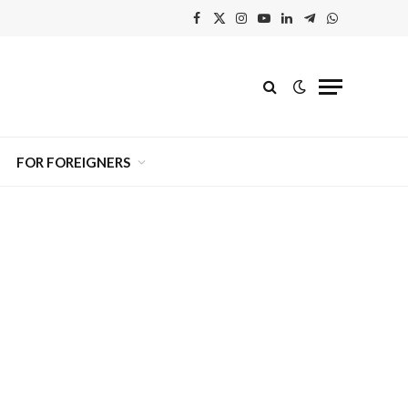
Facebook
X
Instagram
YouTube
Linkedin'de
Telegram
WhatsApp
(Twitter)
Paylaş
FOR FOREIGNERS