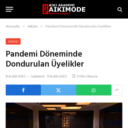
Anasayfa
»
Aikido
»
Pandemi Döneminde Dondurulan Üyelikler
AIKIDO
Pandemi Döneminde
Dondurulan Üyelikler
8 Aralık 2021
Updated:
9 Aralık 2021
2 Min Okuma