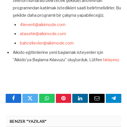
telefon numarası belirtecek şekilde) antrenman
programından katılmak istedikleri saati belirtmelidirler. Bu
şekilde daha programlı bir çalışma yapabileceğiz.
4levent@aikimode.com
atasehir@aikimode.com
bahcelievler@aikimode.com
Aikido eğitimlerine yeni başlamak isteyenler için
”Aikido’ya Başlama Kılavuzu” oluşturduk. Lütfen
tıklayınız.
Facebook
Twitter
WhatsApp
Pinterest
Linkedin'de
Email
Teleg
Paylaş
BENZER "YAZILAR"