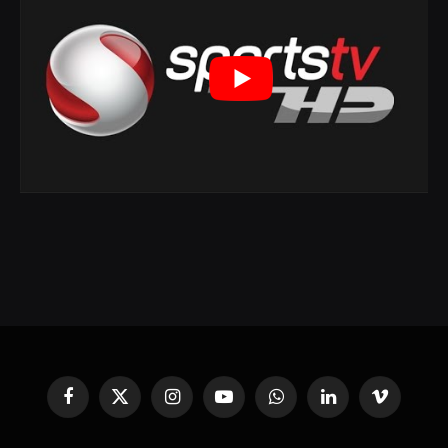
Facebook
X
Instagram
YouTube
WhatsApp
Linkedin'de
Vimeo
(Twitter)
Paylaş