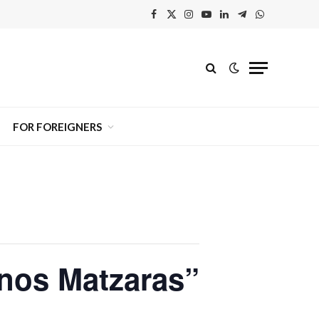
Facebook
X
Instagram
YouTube
Linkedin'de
Telegram
WhatsApp
(Twitter)
Paylaş
FOR FOREIGNERS
nos Matzaras”