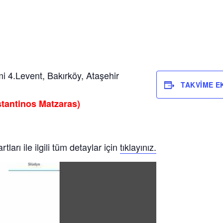
 4.Levent, Bakırköy, Ataşehir
TAKVIME E
nstantinos Matzaras)
z
ları ile ilgili tüm detaylar için
tıklayınız.