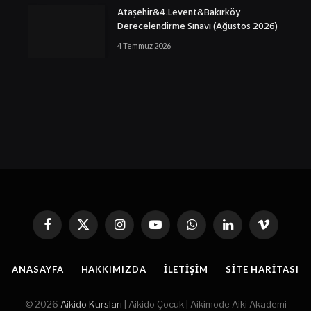
Ataşehir&4.Levent&Bakırköy
Derecelendirme Sınavı (Ağustos 2026)
4 Temmuz 2026
Facebook
X
Instagram
YouTube
WhatsApp
Linkedin'de
Vimeo
(Twitter)
Paylaş
ANASAYFA
HAKKIMIZDA
İLETIŞIM
SITE HARITASI
© 2026
Aikido Kursları
| Aikido Çocuk | Aikimode Aiki Akademi