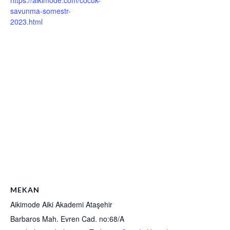
https://aikimode.com/cocuk-
savunma-somestr-
2023.html
MEKAN
Aikimode Aiki Akademi Ataşehir
Barbaros Mah. Evren Cad. no:68/A