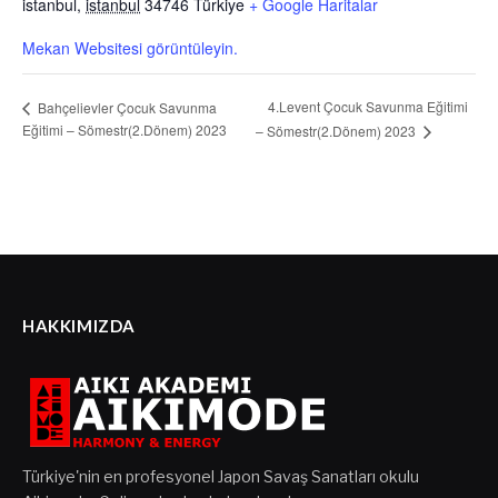
istanbul
,
istanbul
34746
Türkiye
+ Google Haritalar
Mekan Websitesi görüntüleyin.
4.Levent Çocuk Savunma Eğitimi
Bahçelievler Çocuk Savunma
Eğitimi – Sömestr(2.Dönem) 2023
– Sömestr(2.Dönem) 2023
HAKKIMIZDA
Türkiye'nin en profesyonel Japon Savaş Sanatları okulu