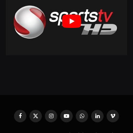
Facebook
X
Instagram
YouTube
WhatsApp
Linkedin'de
Vimeo
(Twitter)
Paylaş