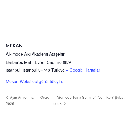
MEKAN
Aikimode Aiki Akademi Ataşehir
Barbaros Mah. Evren Cad. no:68/A
istanbul
,
istanbul
34746
Türkiye
+ Google Haritalar
Mekan Websitesi görüntüleyin.
Aikimode Tema Semineri ”Jo – Ken” Şubat
Ayın Antrenmanı – Ocak
2026
2026