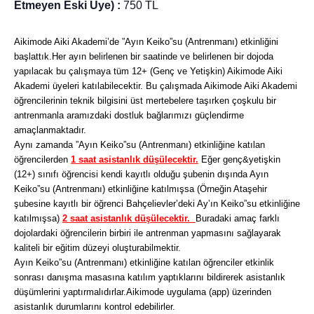
Etmeyen Eski Üye) :
750 TL
Aikimode Aiki Akademi’de ”Ayın Keiko”su (Antrenmanı) etkinliğini
başlattık.Her ayın belirlenen bir saatinde ve belirlenen bir dojoda
yapılacak bu çalışmaya tüm 12+ (Genç ve Yetişkin) Aikimode Aiki
Akademi üyeleri katılabilecektir. Bu çalışmada Aikimode Aiki Akademi
öğrencilerinin teknik bilgisini üst mertebelere taşırken çoşkulu bir
antrenmanla aramızdaki dostluk bağlarımızı güçlendirme
amaçlanmaktadır.
Aynı zamanda ”Ayın Keiko”su (Antrenmanı) etkinliğine katılan
öğrencilerden
1 saat asistanlık düşülecektir.
Eğer genç&yetişkin
(12+) sınıfı öğrencisi kendi kayıtlı olduğu şubenin dışında Ayın
Keiko”su (Antrenmanı) etkinliğine katılmışsa (Örneğin Ataşehir
şubesine kayıtlı bir öğrenci Bahçelievler’deki Ay’ın Keiko”su etkinliğine
katılmışsa)
2 saat asistanlık düşülecektir.
Buradaki amaç farklı
dojolardaki öğrencilerin birbiri ile antrenman yapmasını sağlayarak
kaliteli bir eğitim düzeyi oluşturabilmektir.
Ayın Keiko”su (Antrenmanı) etkinliğine katılan öğrenciler etkinlik
sonrası danışma masasına katılım yaptıklarını bildirerek asistanlık
düşümlerini yaptırmalıdırlar.Aikimode uygulama (app) üzerinden
asistanlık durumlarını kontrol edebilirler.