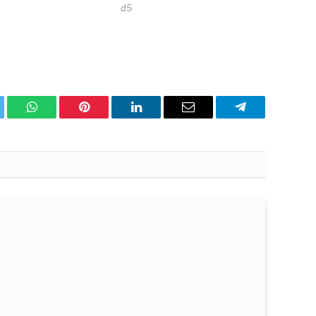
d5
ter
WhatsApp
Pinterest
Linkedin'de
Email
Telegram
Paylaş