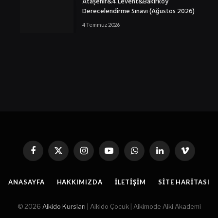
Ataşehir&4.Levent&Bakırköy
Derecelendirme Sınavı (Ağustos 2026)
4 Temmuz 2026
Facebook
X
Instagram
YouTube
WhatsApp
Linkedin'de
Vimeo
(Twitter)
Paylaş
ANASAYFA
HAKKIMIZDA
İLETIŞIM
SITE HARITASI
© 2026
Aikido Kursları
| Aikido Çocuk | Aikimode Aiki Akademi