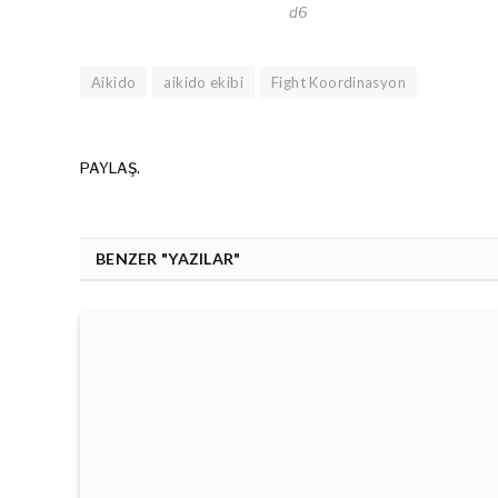
d6
Aikido
aikido ekibi
Fight Koordinasyon
PAYLAŞ.
BENZER "YAZILAR"