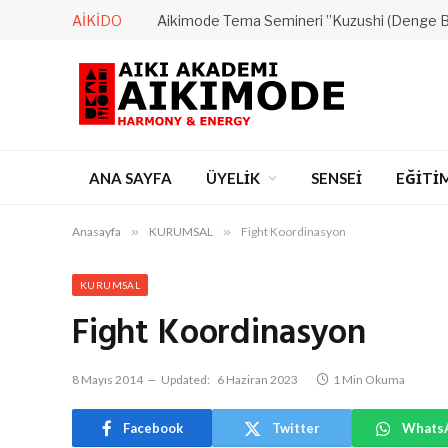
AIKIDO
Aikimode Tema Semineri ”Kuzushi (Denge 
ANA SAYFA
ÜYELİK
SENSEİ
EĞİTİ
Anasayfa
»
KURUMSAL
»
Fight Koordinasyon
KURUMSAL
Fight Koordinasyon
8 Mayıs 2014
Updated:
6 Haziran 2023
1 Min Okuma
Facebook
Twitter
Whats