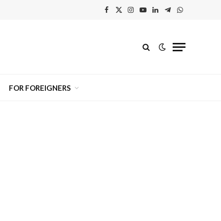
Facebook
X
Instagram
YouTube
Linkedin'de
Telegram
WhatsApp
(Twitter)
Paylaş
FOR FOREIGNERS