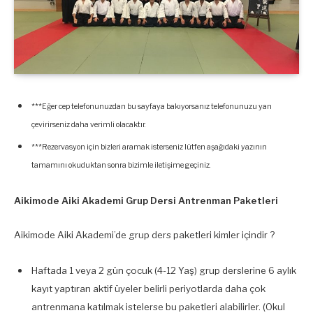
***Eğer cep telefonunuzdan bu sayfaya bakıyorsanız telefonunuzu yan
çevirirseniz daha verimli olacaktır.
***Rezervasyon için bizleri aramak isterseniz lütfen aşağıdaki yazının
tamamını okuduktan sonra bizimle iletişime geçiniz.
Aikimode Aiki Akademi Grup Dersi Antrenman Paketleri
Aikimode Aiki Akademi’de grup ders paketleri kimler içindir ?
Haftada 1 veya 2 gün çocuk (4-12 Yaş) grup derslerine 6 aylık
kayıt yaptıran aktif üyeler belirli periyotlarda daha çok
antrenmana katılmak istelerse bu paketleri alabilirler. (Okul