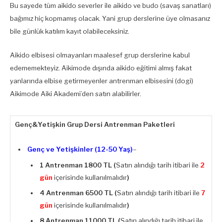
Bu sayede tüm aikido severler ile aikido ve budo (savaş sanatları)
bağımız hiç kopmamış olacak. Yani grup derslerine üye olmasanız
bile günlük katılım kayıt olabileceksiniz.
Aikido elbisesi olmayanları maalesef grup derslerine kabul
edememekteyiz. Aikimode dışında aikido eğitimi almış fakat
yanlarında elbise getirmeyenler antrenman elbisesini (dogi)
Aikimode Aiki Akademi’den satın alabilirler.
Genç&Yetişkin Grup Dersi Antrenman Paketleri
Genç ve Yetişkinler (12-50 Yaş)
–
1 Antrenman
1800 TL (
Satın alındığı tarih itibari ile
2
gün
içerisinde kullanılmalıdır
)
4 Antrenman
6500 TL (
Satın alındığı tarih itibari ile
7
gün
içerisinde kullanılmalıdır
)
8 Antrenman
11000 TL (
Satın alındığı tarih itibari ile