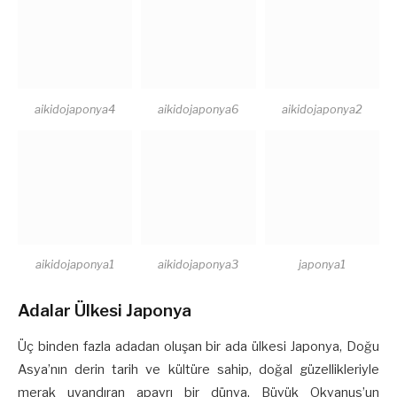
aikidojaponya4
aikidojaponya6
aikidojaponya2
aikidojaponya1
aikidojaponya3
japonya1
Adalar Ülkesi Japonya
Üç binden fazla adadan oluşan bir ada ülkesi Japonya, Doğu
Asya’nın derin tarih ve kültüre sahip, doğal güzellikleriyle
merak uyandıran apayrı bir dünya. Büyük Okyanus’un