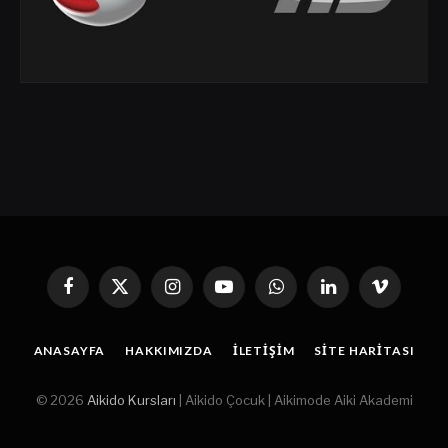
Facebook
X
Instagram
YouTube
WhatsApp
Linkedin'de
Vimeo
(Twitter)
Paylaş
ANASAYFA
HAKKIMIZDA
İLETIŞIM
SITE HARITASI
© 2026
Aikido Kursları
| Aikido Çocuk | Aikimode Aiki Akademi