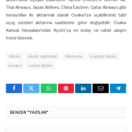
Thai Airways, Japan Airlines, China Eastern, Qatar Airways gibi
havayolları ile aktarmalı olarak Osaka?ya uçabilirsiniz tabi
uçuş süreleri aktarma saatlerine göre değişebilir. Osaka
Kansai Havaalanı’ndan Kyoto’ya en kolay ve rahat ulaşım
trene binmek.
Aikido
aikido eğitimleri
Aikimode
istanbul aikido
kongre
online eğitim
Facebook
Twitter
WhatsApp
Pinterest
Linkedin'de
Email
Teleg
Paylaş
BENZER "YAZILAR"