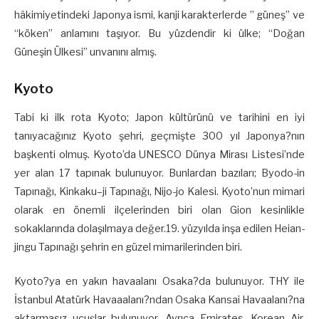
hâkimiyetindeki Japonya ismi, kanji karakterlerde ” güneş” ve
“köken” anlamını taşıyor. Bu yüzdendir ki ülke; “Doğan
Güneşin Ülkesi” unvanını almış.
Kyoto
Tabi ki ilk rota Kyoto; Japon kültürünü ve tarihini en iyi
tanıyacağınız Kyoto şehri, geçmişte 300 yıl Japonya?nın
başkenti olmuş. Kyoto’da UNESCO Dünya Mirası Listesi’nde
yer alan 17 tapınak bulunuyor. Bunlardan bazıları; Byodo-in
Tapınağı, Kinkaku–ji Tapınağı, Nijo-jo Kalesi. Kyoto’nun mimari
olarak en önemli ilçelerinden biri olan Gion kesinlikle
sokaklarında dolaşılmaya değer.19. yüzyılda inşa edilen Heian-
jingu Tapınağı şehrin en güzel mimarilerinden biri.
Kyoto?ya en yakın havaalanı Osaka?da bulunuyor. THY ile
İstanbul Atatürk Havaaalanı?ndan Osaka Kansai Havaalanı?na
aktarmasız uçuşlar bulunuyor. Ayrıca Emirates, Korean Air,