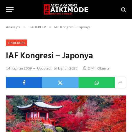
Anasayfa
»
HABERLER
»
IAF Kongresi – Japonya
HABERLER
IAF Kongresi – Japonya
14 Haziran 2009
Updated:
6 Haziran 2023
2 Min Okuma