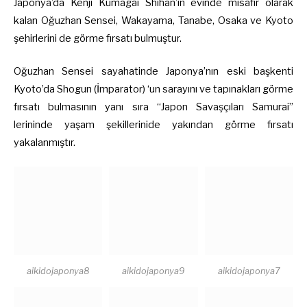
Japonya’da Kenji Kumagai Shihan’ın evinde misafir olarak
kalan Oğuzhan Sensei, Wakayama, Tanabe, Osaka ve Kyoto
şehirlerini de görme fırsatı bulmuştur.
Oğuzhan Sensei sayahatinde Japonya’nın eski başkenti
Kyoto’da Shogun (İmparator) ‘un sarayını ve tapınakları görme
fırsatı bulmasının yanı sıra “Japon Savaşçıları Samurai”
lerininde yaşam şekillerinide yakından görme fırsatı
yakalanmıştır.
aikidojaponya8
aikidojaponya9
aikidojaponya7