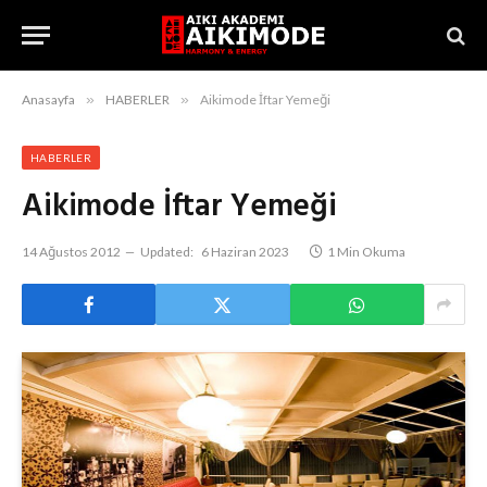
Anasayfa
»
HABERLER
»
Aikimode İftar Yemeği
HABERLER
Aikimode İftar Yemeği
14 Ağustos 2012
Updated:
6 Haziran 2023
1 Min Okuma