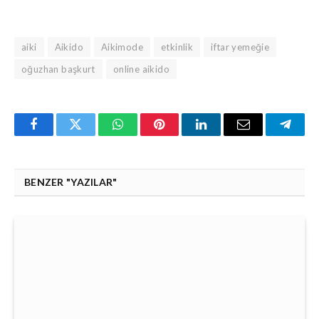
aiki
Aikido
Aikimode
etkinlik
iftar yemeğie
oğuzhan başkurt
online aikido
Facebook
Twitter
WhatsApp
Pinterest
Linkedin'de
Email
Teleg
Paylaş
BENZER "YAZILAR"