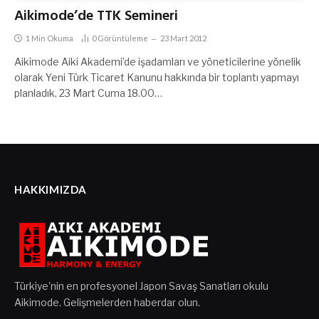
Aikimode’de TTK Semineri
1 Min Okuma
0
Görüntüleme
23 Mart 2012
Aikimode Aiki Akademi’de işadamları ve yöneticilerine yönelik
olarak Yeni Türk Ticaret Kanunu hakkında bir toplantı yapmayı
planladık, 23 Mart Cuma 18.00…
HAKKIMIZDA
Türkiye'nin en profesyonel Japon Savaş Sanatları okulu
Aikimode. Gelişmelerden haberdar olun.