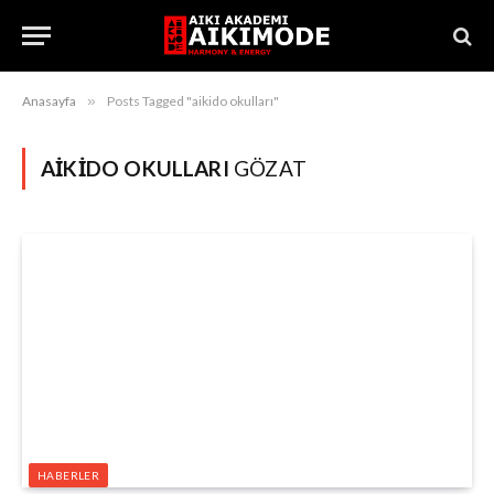
Anasayfa
»
Posts Tagged "aikido okulları"
AIKIDO OKULLARI
GÖZAT
HABERLER