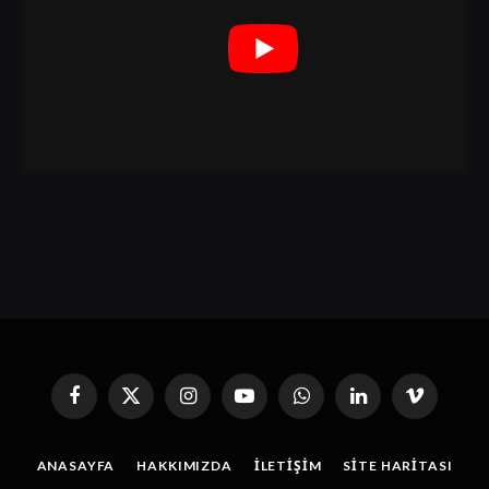
Facebook
X
Instagram
YouTube
WhatsApp
Linkedin'de
Vimeo
(Twitter)
Paylaş
ANASAYFA
HAKKIMIZDA
İLETIŞIM
SITE HARITASI