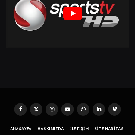
Facebook
X
Instagram
YouTube
WhatsApp
Linkedin'de
Vimeo
(Twitter)
Paylaş
ANASAYFA
HAKKIMIZDA
İLETIŞIM
SITE HARITASI