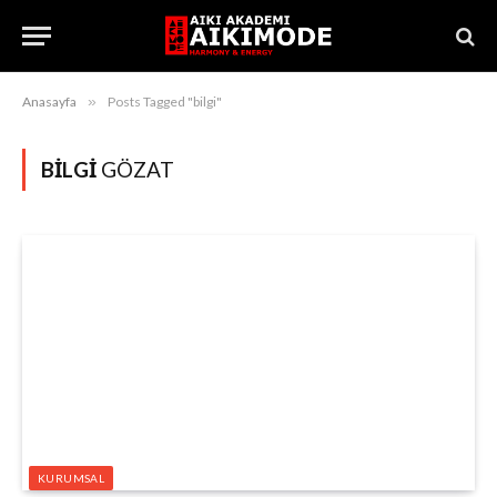
Anasayfa
»
Posts Tagged "bilgi"
BILGI
GÖZAT
KURUMSAL