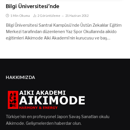
Bilgi Üniversitesi’nde
1 Min Okuma
2
Görüntüleme
21 Haziran 2012
Bilgi Üniversitesi Santral Kampüsü’nde Üstün Zekalılar Eğitim
Merkezi tarafından düzenlenen Yaz Spor Okullarında aikido
eğitimleri Aikimode Aiki Akademi’nin kurucusu ve baş…
HAKKIMIZDA
Türkiye'nin en profesyonel Japon Savaş Sanatları okulu
Aikimode. Gelişmelerden haberdar olun.