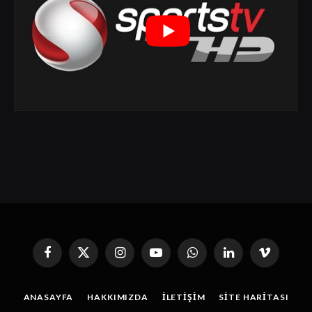
Facebook
X
Instagram
YouTube
WhatsApp
Linkedin'de
Vimeo
(Twitter)
Paylaş
ANASAYFA
HAKKIMIZDA
İLETIŞIM
SITE HARITASI