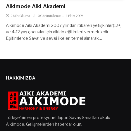
Aikimode Aiki Akademi
2 Min Okuma
0
Görüntüleme
1 Ekim 2009
Aikimode Aiki Akademi 2007 yılından itibaren yetişkinler(12+)
ve 4-12 yaş çocuklar için aikido eğitimleri vermektedir.
Eğitimlerde Saygı ve sevgi ilkeleri temel alınarak…
HAKKIMIZDA
Türkiye'nin en profesyonel Japon Savaş Sanatları okulu
Aikimode. Gelişmelerden haberdar olun.