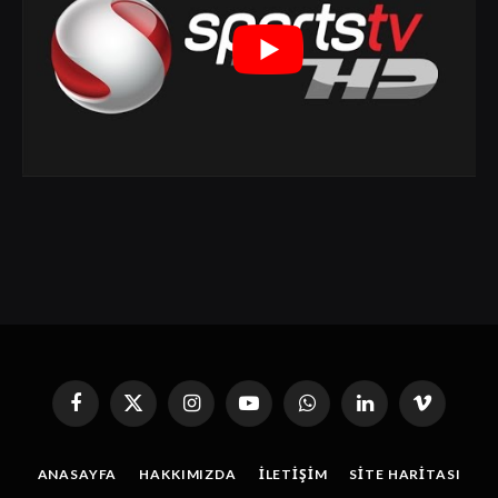
Facebook
X
Instagram
YouTube
WhatsApp
Linkedin'de
Vimeo
(Twitter)
Paylaş
ANASAYFA
HAKKIMIZDA
İLETIŞIM
SITE HARITASI