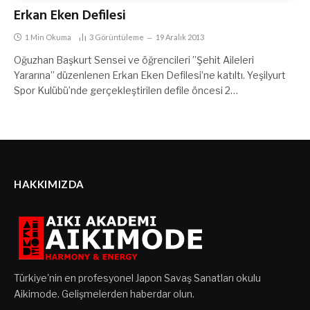
Erkan Eken Defilesi
1 Min Okuma
3
Görüntüleme
19 Aralık 2013
Oğuzhan Başkurt Sensei ve öğrencileri ”Şehit Aileleri
Yararına” düzenlenen Erkan Eken Defilesi’ne katıltı. Yeşilyurt
Spor Kulübü’nde gerçekleştirilen defile öncesi 2…
HAKKIMIZDA
Türkiye'nin en profesyonel Japon Savaş Sanatları okulu
Aikimode. Gelişmelerden haberdar olun.