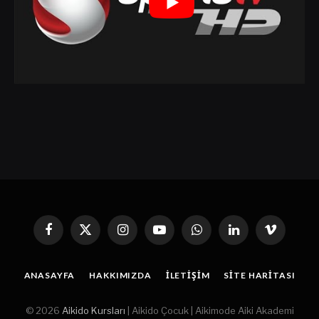
Facebook
X
Instagram
YouTube
WhatsApp
Linkedin'de
Vimeo
(Twitter)
Paylaş
ANASAYFA
HAKKIMIZDA
İLETIŞIM
SITE HARITASI
© 2026
Aikido Kursları
| Aikido Çocuk | Aikimode Aiki Akademi