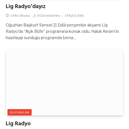
Lig Radyo’dayız
1 Min Okuma
0
Görüntüleme
19 Eylül 2014
Oğuzhan Başkurt Sensei 11 Eylül perşembe akşamı Lig
Radyo’da ”Açık Büfe” programına konuk oldu. Haluk Kesim’in
hazırlayıp sunduğu programda tema…
DUYURULAR
Lig Radyo