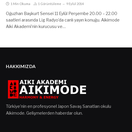
1 Min Okuma
1
Görüntüleme
9 Eylül 2014
Oğuzhan Başkurt Sensei 11 Eylül Perşembe 20.00 – 22.00
saatleri arasında Lig Radyo’da canlı yayın konuğu. Aikimode
Aiki Akademi’nin kurucusu ve…
HAKKIMIZDA
Türkiye'nin en profesyonel Japon Savaş Sanatları okulu
Aikimode. Gelişmelerden haberdar olun.