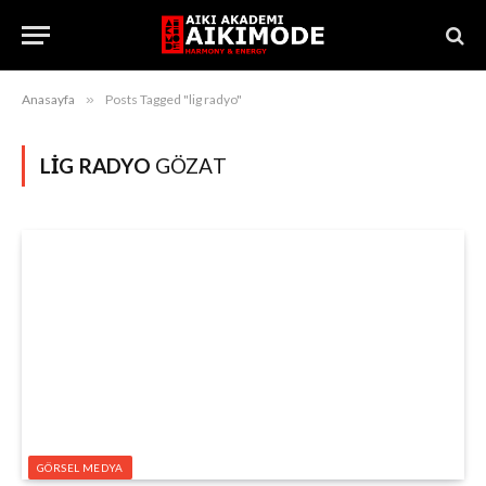
Anasayfa
»
Posts Tagged "lig radyo"
LIG RADYO
GÖZAT
GÖRSEL MEDYA