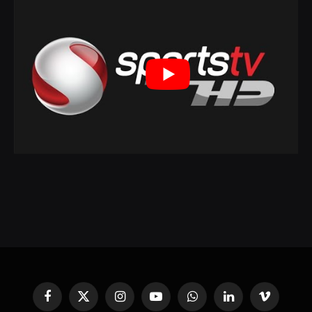
Facebook
X
Instagram
YouTube
WhatsApp
Linkedin'de
Vimeo