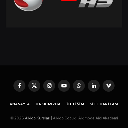
Facebook
X
Instagram
YouTube
WhatsApp
Linkedin'de
Vimeo
(Twitter)
Paylaş
ANASAYFA
HAKKIMIZDA
İLETIŞIM
SITE HARITASI
© 2026
Aikido Kursları
| Aikido Çocuk | Aikimode Aiki Akademi