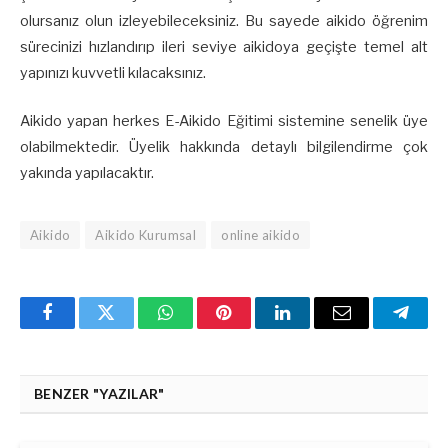
olursanız olun izleyebileceksiniz. Bu sayede aikido öğrenim
sürecinizi hızlandırıp ileri seviye aikidoya geçişte temel alt
yapınızı kuvvetli kılacaksınız.
Aikido yapan herkes E-Aikido Eğitimi sistemine senelik üye
olabilmektedir. Üyelik hakkında detaylı bilgilendirme çok
yakında yapılacaktır.
Aikido
Aikido Kurumsal
online aikido
Facebook
Twitter
WhatsApp
Pinterest
Linkedin'de
Email
Teleg
Paylaş
BENZER "YAZILAR"