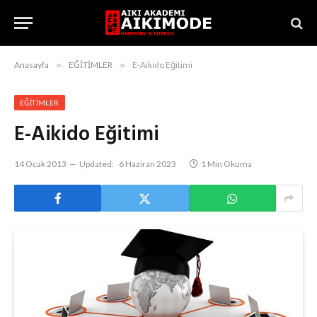
Anasayfa
»
EĞİTİMLER
»
E-Aikido Eğitimi
EĞİTİMLER
E-Aikido Eğitimi
14 Ocak 2013
Updated:
6 Haziran 2023
1 Min Okuma