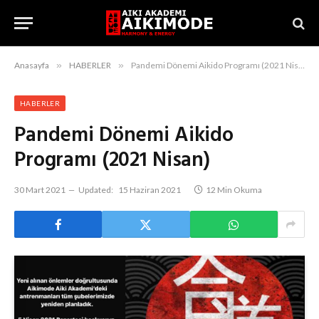
Anasayfa
»
HABERLER
»
Pandemi Dönemi Aikido Programı (2021 Nisan)
HABERLER
Pandemi Dönemi Aikido
Programı (2021 Nisan)
30 Mart 2021
Updated:
15 Haziran 2021
12 Min Okuma