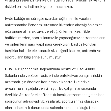
virüsünün etkili bir tehlike olmadan ortadan kaldırmak ve tüm
riskleri en aza indirmek genelamacımızdır.
Evde kaldığımız süreçte uzaktan eğitimler ile yapılan
antrenmanlar Pandemi sırasında ülkemizin alacağı önlemler
göz önüne alınarak tavsiye ettiği önlemler kesinlikle
hafifletilmeden, sporcularımız ile yapacağımız antrenmanların
ve önlemlerin nasıl yapılması gerektiğini başlıca konuları
başlıklar halinde ele alınarak siz değerli, idareci, antrenör ve
sporcuların bilgilerine sunulmuştur.
COVID-19
pandemisi kapsamında Resmi ve Özel Aikido
Salonlarında ve Spor Tesislerinde enfeksiyon bulaşma riskini
azaltmak için önerilen korunma ve kontrol ilkeleri ve
uygulamalar aşağıda belirtilmiştir. Bu çalışmalar sırasında
özellikle Antrenör el defteri tutulacak, antrenmana gelen her
sporcunun adı-soyadı vb. yazılarak, sporcularımız oluşacak
olan bir hastalık durumunda salonda kimlerin olduğu tespit