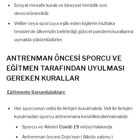
Sosyal mesafe kuralı ve bireysel temizlik son
dereceönemlidir.
Veliler veya sporcuya eşlik eden kişilerin mutlaka
tesislerde ülkemizin belirlediği güncel pandemi kurallarına
uymakla yükümlüdürler.
ANTRENMAN ÖNCESİ SPORCU VE
EĞİTMEN TARAFINDAN UYULMASI
GEREKEN KURALLAR
Eğitmenin Sorumlulukları:
Her sporcunun velisi ile iletişim kurulmalıdır. Veli ile iletişim
kurulmadan sporcu antrenmana kesinliklealınmamalıdır.
Sporcu ve Aileleri
Covid-19
virüsü hakkında
Antrenman öncesi Dojo’nun ( Aikido salonu )