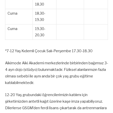
18.30
Cuma
18.30-
19.30
Cuma
19.30-
20.30
*7-12 Yaş Kıdemli Çocuk Salı-Perşembe 17.30-18.30
Aikimode Aiki Akademi merkezlerinde birbirinden bağımsız 3-
4 ayrı dojo (stüdyo) bulunmaktadır. Fiziksel alanlarımızın fazla
olması sebebi ile aynı anda bir çok yaş grubu eğitime
katılabilmektedir.
12-20 Yaş grubundaki öğrencilerimizin katılımı için
şirketimizden antetli kağıt üzerine kaşe imza yapabiliyoruz.
Dilerlerse GSGM’den ferdi lisans çıkartarak da antrenmanlara