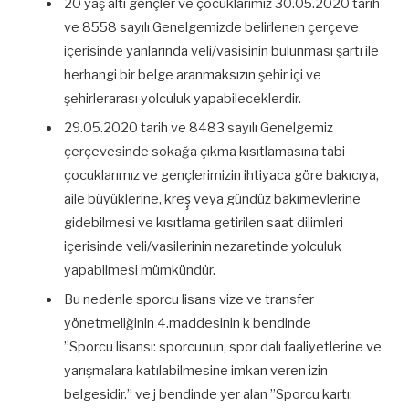
20 yaş altı gençler ve çocuklarımız 30.05.2020 tarih
ve 8558 sayılı Genelgemizde belirlenen çerçeve
içerisinde yanlarında veli/vasisinin bulunması şartı ile
herhangi bir belge aranmaksızın şehir içi ve
şehirlerarası yolculuk yapabileceklerdir.
29.05.2020 tarih ve 8483 sayılı Genelgemiz
çerçevesinde sokağa çıkma kısıtlamasına tabi
çocuklarımız ve gençlerimizin ihtiyaca göre bakıcıya,
aile büyüklerine, kreş̧ veya gündüz bakımevlerine
gidebilmesi ve kısıtlama getirilen saat dilimleri
içerisinde veli/vasilerinin nezaretinde yolculuk
yapabilmesi mümkündür.
Bu nedenle sporcu lisans vize ve transfer
yönetmeliğinin 4.maddesinin k bendinde
”Sporcu lisansı: sporcunun, spor dalı faaliyetlerine ve
yarışmalara katılabilmesine imkan veren izin
belgesidir.” ve j bendinde yer alan ”Sporcu kartı: