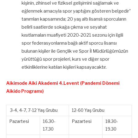
kişinin, zihinsel ve fiziksel gelişimini sağlamak ve
eğlenmek amacıyla spor yaptığını gösteren belgedir”
tanımları kapsamında; 20 yaş altı lisanslı sporcuların
belirli saatlerde sokağa çıkma ve seyahat
kısıtlamaları muafiyeti 2020-2021 sezonu için ilgili
spor federasyonlarına bağlı aktif sporcu lisansı
bulunan kişiler ile Gençlik ve Spor İl Müdürlüğümüzün
yürüttüğü spor projeleri, kurs ve diğer spor
etkinliklerine katılan kişileri kapsayacaktır.
Aikimode Aiki Akademi 4.Levent (Pandemi Dönemi
Aikido Programı)
3-4, 4-7, 7-12 Yaş Grubu
12-60 Yaş Grubu
Pazartesi
16.30-
Pazartesi
18.30-
17.30
19.30