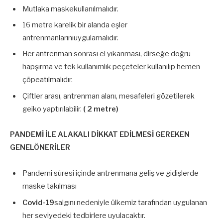
Mutlaka maskekullanılmalıdır.
16 metre karelik bir alanda eşler
antrenmanlarınıuygulamalıdır.
Her antrenman sonrası el yıkanması, dirseğe doğru
hapşırma ve tek kullanımlık peçeteler kullanılıp hemen
çöpeatılmalıdır.
Çiftler arası, antrenman alanı, mesafeleri gözetilerek
geiko yaptırılabilir.
( 2 metre)
PANDEMİ İLE ALAKALI DİKKAT EDİLMESİ GEREKEN
GENELÖNERİLER
Pandemi süresi içinde antrenmana geliş ve gidişlerde
maske takılması
Covid-19
salgını nedeniyle ülkemiz tarafından uygulanan
her seviyedeki tedbirlere uyulacaktır.