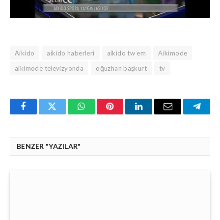
Aikido
aikido haberleri
aikido tw em
Aikimode
aikimode televizyonda
oğuzhan başkurt
tv
Facebook
Twitter
WhatsApp
Pinterest
Linkedin'de
Email
Teleg
Paylaş
BENZER "YAZILAR"