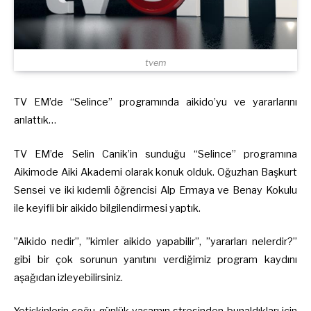
tvem
TV EM’de “Selince” programında aikido’yu ve yararlarını
anlattık…
TV EM’de Selin Canik’in sunduğu “Selince” programına
Aikimode Aiki Akademi olarak konuk olduk. Oğuzhan Başkurt
Sensei ve iki kıdemli öğrencisi Alp Ermaya ve Benay Kokulu
ile keyifli bir aikido bilgilendirmesi yaptık.
”Aikido nedir”, ”kimler aikido yapabilir”, ”yararları nelerdir?”
gibi bir çok sorunun yanıtını verdiğimiz program kaydını
aşağıdan izleyebilirsiniz.
Yetişkinlerin çoğu günlük yaşamın stresinden bunaldıkları için