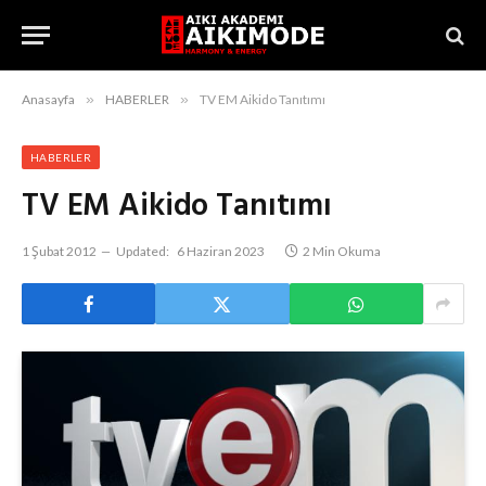
Anasayfa
»
HABERLER
»
TV EM Aikido Tanıtımı
HABERLER
TV EM Aikido Tanıtımı
1 Şubat 2012
Updated:
6 Haziran 2023
2 Min Okuma