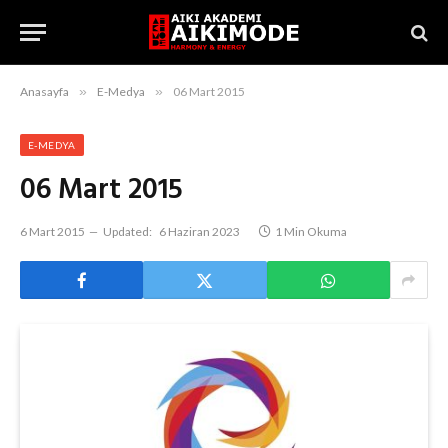
Anasayfa
»
E-Medya
»
06 Mart 2015
E-MEDYA
06 Mart 2015
6 Mart 2015
Updated:
6 Haziran 2023
1 Min Okuma