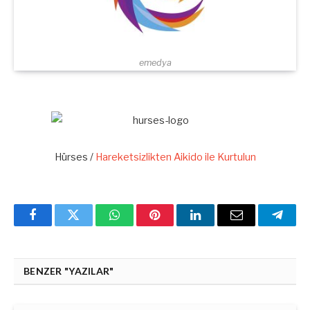
emedya
Hürses /
Hareketsizlikten Aikido ile Kurtulun
Facebook
Twitter
WhatsApp
Pinterest
Linkedin'de
Email
Teleg
Paylaş
BENZER "YAZILAR"