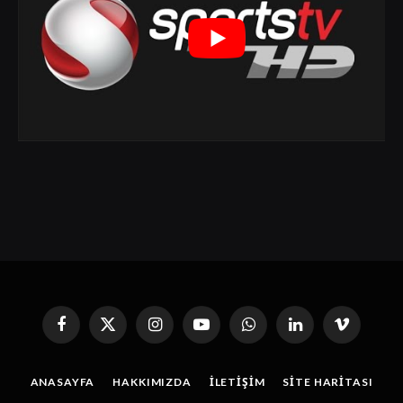
Facebook
X
Instagram
YouTube
WhatsApp
Linkedin'de
Vimeo
(Twitter)
Paylaş
ANASAYFA
HAKKIMIZDA
İLETIŞIM
SITE HARITASI