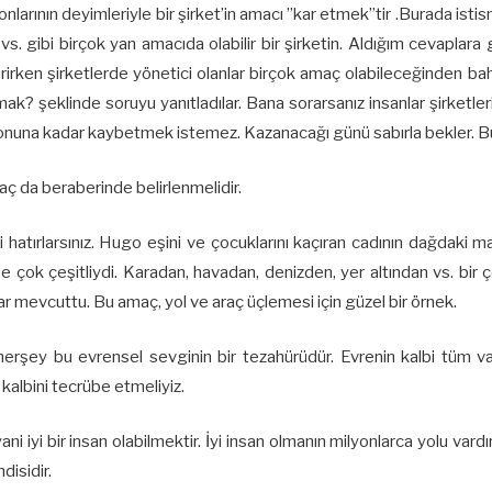
arının deyimleriyle bir şirket’in amacı ”kar etmek”tir .Burada istisn
. gibi birçok yan amacıda olabilir bir şirketin. Aldığım cevaplar
erirken şirketlerde yönetici olanlar birçok amaç olabileceğinden bah
yapmak? şeklinde soruyu yanıtladılar. Bana sorarsanız insanlar şirk
n sonuna kadar kaybetmek istemez. Kazanacağı günü sabırla bekler. B
ç da beraberinde belirlenmelidir.
i hatırlarsınız. Hugo eşini ve çocuklarını kaçıran cadının dağdak
r ise çok çeşitliydi. Karadan, havadan, denizden, yer altından vs. b
lar mevcuttu. Bu amaç, yol ve araç üçlemesi için güzel bir örnek.
erşey bu evrensel sevginin bir tezahürüdür. Evrenin kalbi tüm va
lbini tecrübe etmeliyiz.
 iyi bir insan olabilmektir. İyi insan olmanın milyonlarca yolu vardı
disidir.