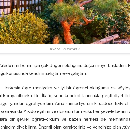
Kyoto Shunkoin 2
ikido’nun benim için çok değerli olduğunu düşünmeye başladım. Bir g
uğu konusunda kendimi geliştirmeye çalıştım.
ı. Herkesin öğretmeniydim ve iyi bir öğrenci olduğumu da söyleye
 koruyabilmek oldu. İlk üç sene kendimi tanımakla geçti diyebiliri
iğer yandan öğretiyordum. Ama zannediyorum ki sadece fiziksel ba
onrasında Aikido eğitimi ve dojonun tüm yükü her şeyiyle benim omu
nsanlara bir şeyler öğretiyordum ve bazen herkesi de memnun
nladım diyebilirim. Önemli olan karakteriniz ve kendinize olan güv