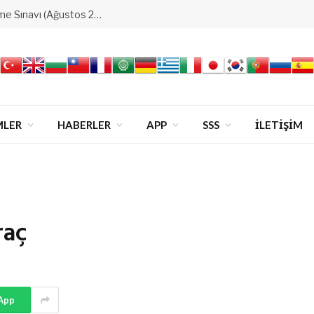
Ataşehir&4.Levent&Bakırköy Derecelendirme Sınavı (Ağustos 2026)
MLER
HABERLER
APP
SSS
İLETİŞİM
raç
App