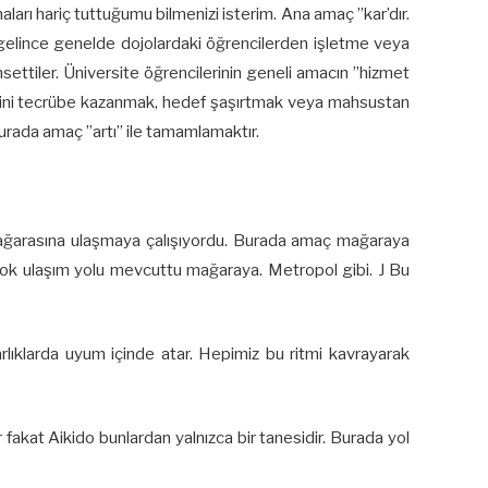
aları hariç tuttuğumu bilmenizi isterim. Ana amaç ”kar’dır.
a gelince genelde dojolardaki öğrencilerden işletme veya
settiler. Üniversite öğrencilerinin geneli amacın ”hizmet
etlerini tecrübe kazanmak, hedef şaşırtmak veya mahsustan
urada amaç ”artı” ile tamamlamaktır.
i mağarasına ulaşmaya çalışıyordu. Burada amaç mağaraya
ir çok ulaşım yolu mevcuttu mağaraya. Metropol gibi. J Bu
rlıklarda uyum içinde atar. Hepimiz bu ritmi kavrayarak
r fakat Aikido bunlardan yalnızca bir tanesidir. Burada yol