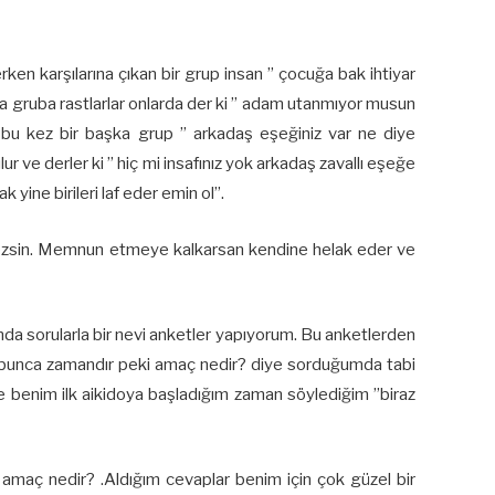
en karşılarına çıkan bir grup insan ” çocuğa bak ihtiyar
ka gruba rastlarlar onlarda der ki ” adam utanmıyor musun
bu kez bir başka grup ” arkadaş eşeğiniz var ne diye
ur ve derler ki ” hiç mi insafınız yok arkadaş zavallı eşeğe
 yine birileri laf eder emin ol”.
emezsin. Memnun etmeye kalkarsan kendine helak eder ve
da sorularla bir nevi anketler yapıyorum. Bu anketlerden
z bunca zamandır peki amaç nedir? diye sorduğumda tabi
le benim ilk aikidoya başladığım zaman söylediğim ”biraz
a amaç nedir? .Aldığım cevaplar benim için çok güzel bir