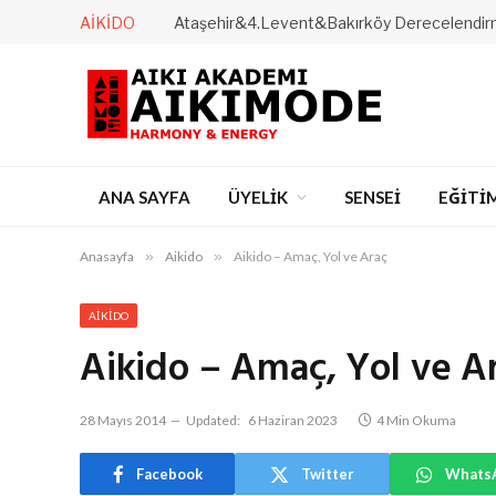
AIKIDO
ANA SAYFA
ÜYELİK
SENSEİ
EĞİTİ
Anasayfa
»
Aikido
»
Aikido – Amaç, Yol ve Araç
AIKIDO
Aikido – Amaç, Yol ve A
28 Mayıs 2014
Updated:
6 Haziran 2023
4 Min Okuma
Facebook
Twitter
Whats