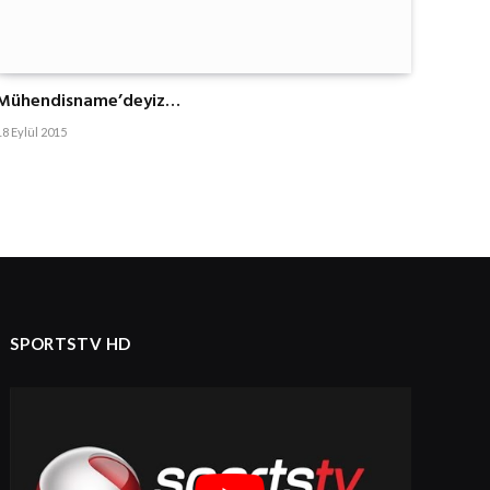
Mühendisname’deyiz…
18 Eylül 2015
SPORTSTV HD