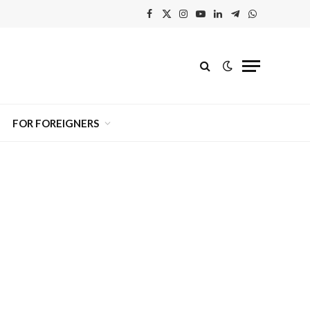
Facebook
X
Instagram
YouTube
Linkedin'de
Telegram
WhatsApp
(Twitter)
Paylaş
FOR FOREIGNERS