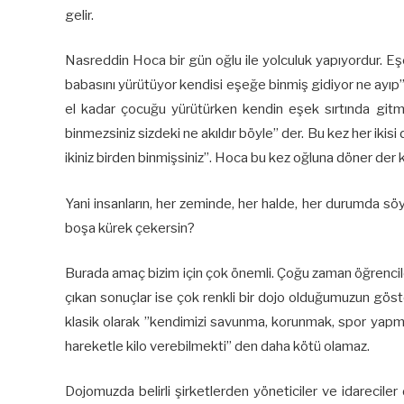
gelir.
Nasreddin Hoca bir gün oğlu ile yolculuk yapıyordur. Eş
babasını yürütüyor kendisi eşeğe binmiş gidiyor ne ayıp”
el kadar çocuğu yürütürken kendin eşek sırtında git
binmezsiniz sizdeki ne akıldır böyle” der. Bu kez her ikisi
ikiniz birden binmişsiniz”. Hoca bu kez oğluna döner der ki
Yani insanların, her zeminde, her halde, her durumda 
boşa kürek çekersin?
Burada amaç bizim için çok önemli. Çoğu zaman öğrencile
çıkan sonuçlar ise çok renkli bir dojo olduğumuzun gö
klasik olarak ”kendimizi savunma, korunmak, spor yapmak
hareketle kilo verebilmekti” den daha kötü olamaz.
Dojomuzda belirli şirketlerden yöneticiler ve idarecile