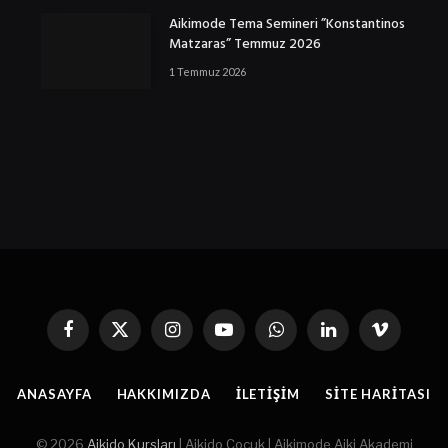
Aikimode Tema Semineri ”Konstantinos
Matzaras” Temmuz 2026
1 Temmuz 2026
Facebook
X
Instagram
YouTube
WhatsApp
Linkedin'de
Vimeo
(Twitter)
Paylaş
ANASAYFA
HAKKIMIZDA
İLETIŞIM
SITE HARITASI
© 2026
Aikido Kursları
| Aikido Çocuk | Aikimode Aiki Akademi