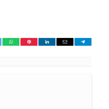
ter
WhatsApp
Pinterest
Linkedin'de
Email
Telegram
Paylaş