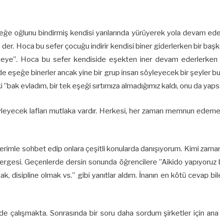
eğe oğlunu bindirmiş kendisi yanlarında yürüyerek yola devam ederk
 der. Hoca bu sefer çocuğu indirir kendisi biner giderlerken bir baş
meye”. Hoca bu sefer kendiside eşekten iner devam ederlerken 
 de eşeğe binerler ancak yine bir grup insan söyleyecek bir şeyler bul
 ”bak evladım, bir tek eşeği sırtımıza almadığımız kaldı, onu da yapsak
söyleyecek lafları mutlaka vardır. Herkesi, her zaman memnun ed
rimle sohbet edip onlara çeşitli konularda danışıyorum. Kimi zaman
stergesi. Geçenlerde dersin sonunda öğrencilere ”Aikido yapıyoru
, disipline olmak vs.” gibi yanıtlar aldım. İnanın en kötü cevap bi
r de çalışmakta. Sonrasında bir soru daha sordum şirketler için an