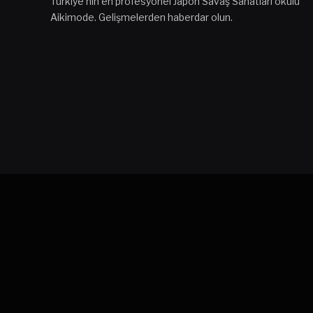
Türkiye'nin en profesyonel Japon Savaş Sanatları okulu
Aikimode. Gelişmelerden haberdar olun.