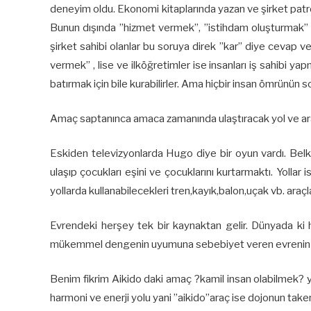
deneyim oldu. Ekonomi kitaplarında yazan ve şirket patronl
Bunun dışında ”hizmet vermek”, ”istihdam oluşturmak” vs
şirket sahibi olanlar bu soruya direk ”kar” diye cevap v
vermek” , lise ve ilköğretimler ise insanları iş sahibi 
batırmak için bile kurabilirler. Ama hiçbir insan ömrünü
Amaç saptanınca amaca zamanında ulaştıracak yol ve ara
Eskiden televizyonlarda Hugo diye bir oyun vardı. Belk
ulaşıp çocukları eşini ve çocuklarını kurtarmaktı. Yolla
yollarda kullanabilecekleri tren,kayık,balon,uçak vb. araç
Evrendeki herşey tek bir kaynaktan gelir. Dünyada ki h
mükemmel dengenin uyumuna sebebiyet veren evrenin ka
Benim fikrim Aikido daki amaç ?kamil insan olabilmek? yani
harmoni ve enerji yolu yani ”aikido”araç ise dojonun taken