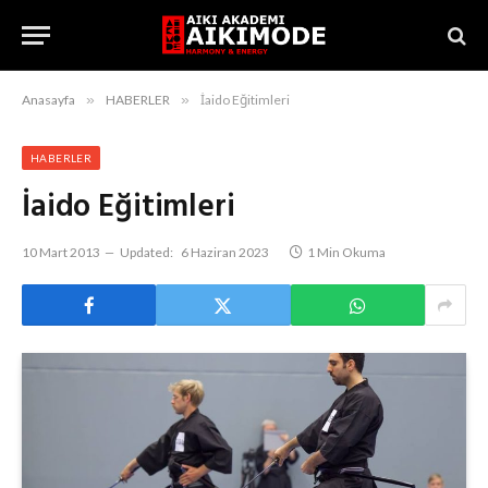
Anasayfa
»
HABERLER
»
İaido Eğitimleri
HABERLER
İaido Eğitimleri
10 Mart 2013
Updated:
6 Haziran 2023
1 Min Okuma