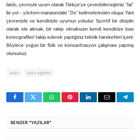
İaido, çevreyle uyum olarak Türkçe’ye çevirebileceğimiz ”İai”
ile yol – yöntem manasındaki ”Do” kelimelerinden oluşur. Yani
çevrenizle ve kendinizle uyumun yoludur. Sportif bir disiplin
olarak ele alırsak, bir rakip olmaksızın kendi kendinize bazı
koreografileri takip ederek yaptığınız teknik hareketleri içerir.
Böylece yoğun bir fizik ve konsantrasyon çalışması yapmış
olursunuz.
iaido
iaido eğitimi
Facebook
Twitter
WhatsApp
Pinterest
Linkedin'de
Email
Teleg
Paylaş
BENZER "YAZILAR"