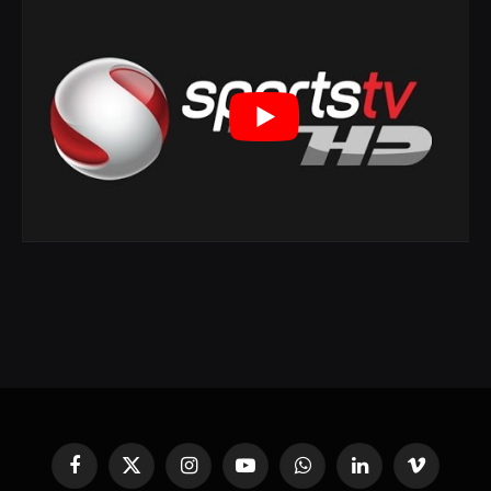
Facebook
X
Instagram
YouTube
WhatsApp
Linkedin'de
Vimeo