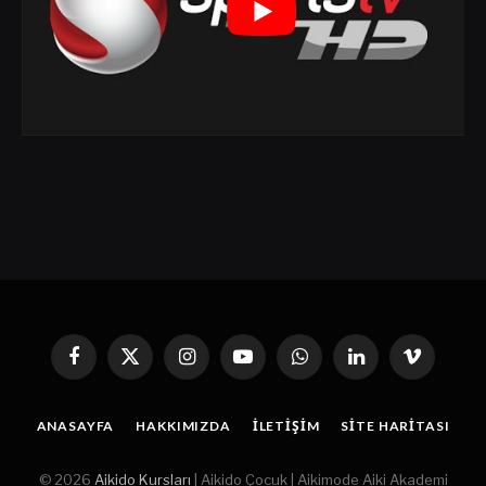
Facebook
X
Instagram
YouTube
WhatsApp
Linkedin'de
Vimeo
(Twitter)
Paylaş
ANASAYFA
HAKKIMIZDA
İLETIŞIM
SITE HARITASI
© 2026
Aikido Kursları
| Aikido Çocuk | Aikimode Aiki Akademi