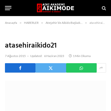
Anasayfa
»
HABERLER
»
Ateşehir’de Aikido Başladı…
»
atasehiraikido21
atasehiraikido21
7 Ağustos 2015
Updated:
6 Haziran 2023
1 Min Okuma