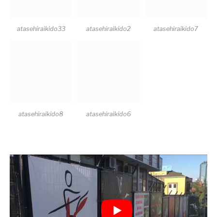
atasehiraikido33
atasehiraikido2
atasehiraikido7
atasehiraikido8
atasehiraikido6