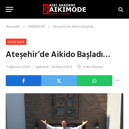
Anasayfa
»
HABERLER
»
Ateşehir’de Aikido Başladı…
HABERLER
Ateşehir’de Aikido Başladı…
7 Ağustos 2015
Updated:
26 Mart 2021
1 Min Okuma