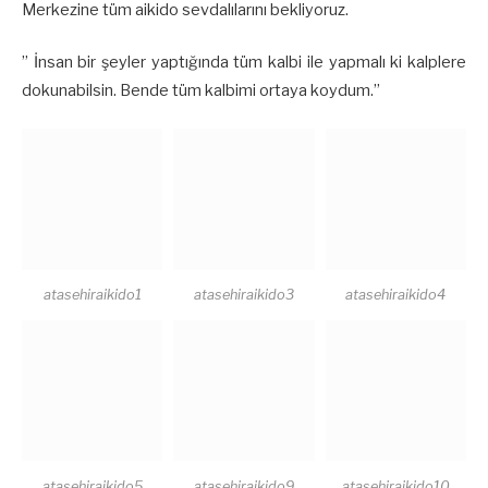
Merkezine tüm aikido sevdalılarını bekliyoruz.
” İnsan bir şeyler yaptığında tüm kalbi ile yapmalı ki kalplere
dokunabilsin. Bende tüm kalbimi ortaya koydum.”
atasehiraikido1
atasehiraikido3
atasehiraikido4
atasehiraikido5
atasehiraikido9
atasehiraikido10