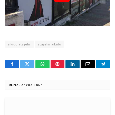
aikido ataşehir
ataşehir aikido
Facebook
Twitter
WhatsApp
Pinterest
Linkedin'de
Email
Teleg
Paylaş
BENZER "YAZILAR"