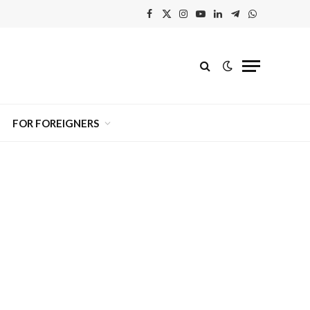
Facebook
X
Instagram
YouTube
Linkedin'de
Telegram
WhatsApp
(Twitter)
Paylaş
FOR FOREIGNERS