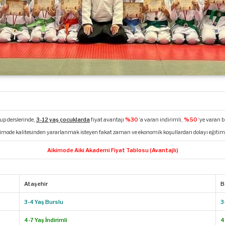
up derslerinde,
3-12 yaş çocuklarda
fiyat avantajı
%30
‘a varan indirimli,
%50
‘ye varan 
, aikimode kalitesinden yararlanmak isteyen fakat zaman ve ekonomik koşullardan dolayı eğitim
Aikimode Aiki Akademi Fiyat Tablosu (Avantajlı)
Ataşehir
B
3-4 Yaş Burslu
3
4-7 Yaş İndirimli
4