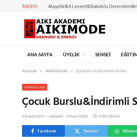
AIKIDO
ANA SAYFA
ÜYELİK
SENSEİ
EĞİTİ
Anasayfa
»
AVANTAJLAR
»
Çocuk Burslu&İndirimli Sınıflar
AVANTAJLAR
Çocuk Burslu&İndirimli Sı
6 Şubat 2023
Updated:
1 Mayıs 2026
1 Min Okuma
Facebook
Twitter
Whats