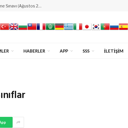
Ataşehir&4.Levent&Bakırköy Derecelendirme Sınavı (Ağustos 2026)
MLER
HABERLER
APP
SSS
İLETİŞİM
nıflar
App