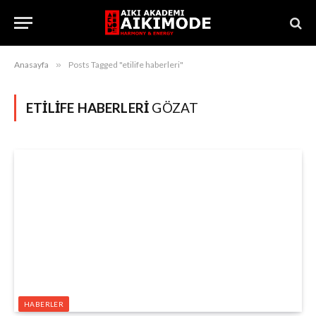
Anasayfa
»
Posts Tagged "etilife haberleri"
ETILIFE HABERLERI
GÖZAT
HABERLER