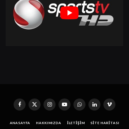
Facebook
X
Instagram
YouTube
WhatsApp
Linkedin'de
Vimeo
(Twitter)
Paylaş
ANASAYFA
HAKKIMIZDA
İLETIŞIM
SITE HARITASI