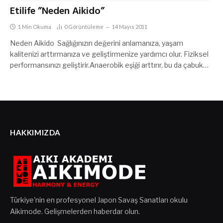
Etilife ”Neden Aikido”
1 Min Okuma
0
Görüntüleme
14 Mayıs 2011
Neden Aikido Sağlığınızın değerini anlamanıza, yaşam
kalitenizi arttırmanıza ve geliştirmenize yardımcı olur. Fiziksel
performansınızı geliştirir.Anaerobik eşiği arttırır, bu da çabuk…
HAKKIMIZDA
Türkiye'nin en profesyonel Japon Savaş Sanatları okulu
Aikimode. Gelişmelerden haberdar olun.