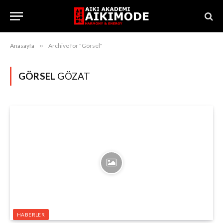
Anasayfa
»
Archive for "Görsel"
GÖRSEL
GÖZAT
HABERLER