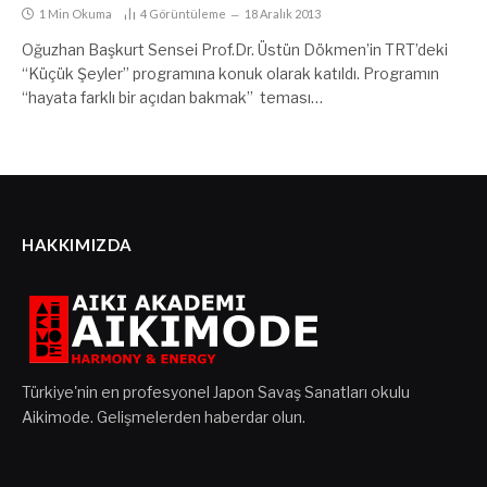
1 Min Okuma
4
Görüntüleme
18 Aralık 2013
Oğuzhan Başkurt Sensei Prof.Dr. Üstün Dökmen’in TRT’deki
“Küçük Şeyler” programına konuk olarak katıldı. Programın
“hayata farklı bir açıdan bakmak” teması…
HAKKIMIZDA
Türkiye'nin en profesyonel Japon Savaş Sanatları okulu
Aikimode. Gelişmelerden haberdar olun.