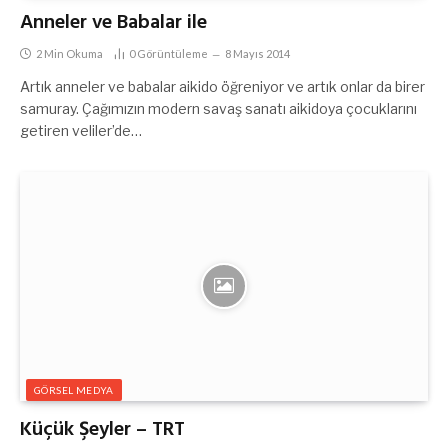
Anneler ve Babalar ile
2 Min Okuma
0
Görüntüleme
8 Mayıs 2014
Artık anneler ve babalar aikido öğreniyor ve artık onlar da birer
samuray. Çağımızın modern savaş sanatı aikidoya çocuklarını
getiren veliler’de…
GÖRSEL MEDYA
Küçük Şeyler – TRT