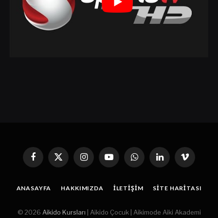
Facebook
X
Instagram
YouTube
WhatsApp
Linkedin'de
Vimeo
(Twitter)
Paylaş
ANASAYFA
HAKKIMIZDA
İLETIŞIM
SITE HARITASI
© 2026
Aikido Kursları
| Aikido Çocuk | Aikimode Aiki Akademi