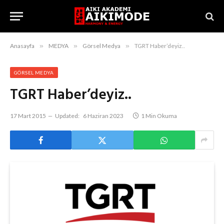
Anasayfa
»
MEDYA
»
Görsel Medya
»
TGRT Haber’deyiz..
GÖRSEL MEDYA
TGRT Haber’deyiz..
17 Mart 2015
Updated:
6 Haziran 2023
1 Min Okuma