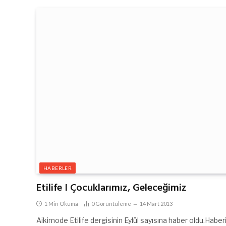
HABERLER
Etilife I Çocuklarımız, Geleceğimiz
1 Min Okuma
0
Görüntüleme
14 Mart 2013
Aikimode Etilife dergisinin Eylül sayısına haber oldu.Haberin 