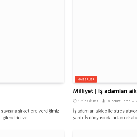
HABERLER
Milliyet | İş adamları aik
1 Min Okuma
0
Görüntüleme
sayısına şirketlere verdiğimiz
İş adamları aikido ile stres atı
ilgilendirici ve…
yaptı. İş dünyasında artan rek