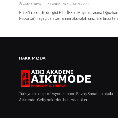
6 Min Okuma
5
Görüntüleme
6 Ocak 2012
Etiler’in prestijli dergisi ETİLİFE’ın Mayıs sayısına Oğuzh
Röportaj’ın aşağıdan tamamını okuyabilirsniz. Sizi biraz t
HAKKIMIZDA
Türkiye'nin en profesyonel Japon Savaş Sanatları okulu
Aikimode. Gelişmelerden haberdar olun.