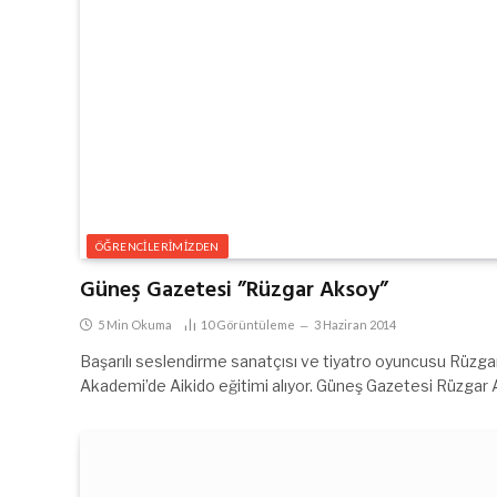
ÖĞRENCİLERİMİZDEN
Güneş Gazetesi ”Rüzgar Aksoy”
5 Min Okuma
10
Görüntüleme
3 Haziran 2014
Başarılı seslendirme sanatçısı ve tiyatro oyuncusu Rüzg
Akademi’de Aikido eğitimi alıyor. Güneş Gazetesi Rüzgar 