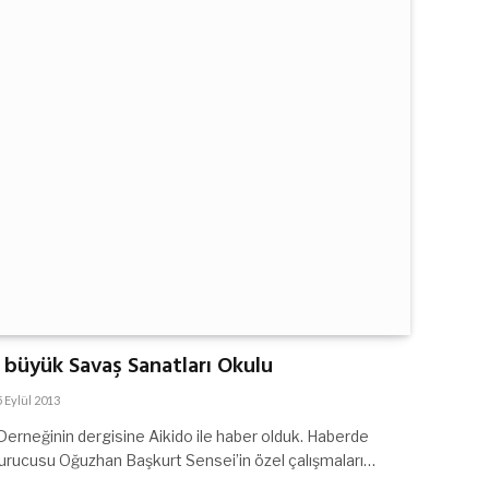
 büyük Savaş Sanatları Okulu
5 Eylül 2013
Derneğinin dergisine Aikido ile haber olduk. Haberde
rucusu Oğuzhan Başkurt Sensei’in özel çalışmaları…