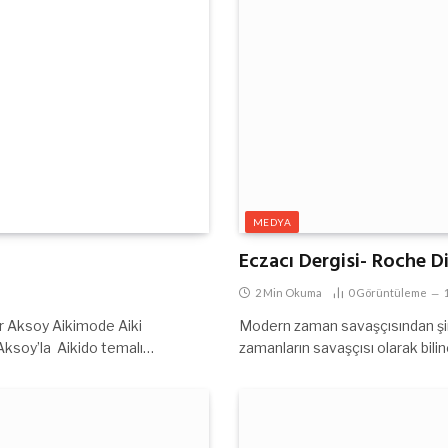
MEDYA
Eczacı Dergisi- Roche D
2 Min Okuma
0
Görüntüleme
ar Aksoy Aikimode Aiki
Modern zaman savaşçısından şirk
Aksoy’la Aikido temalı…
zamanların savaşçısı olarak bil