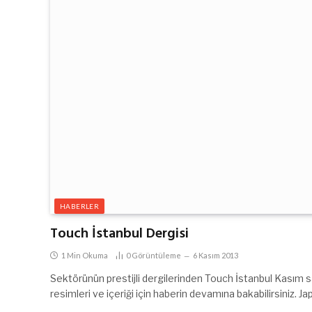
HABERLER
Touch İstanbul Dergisi
1 Min Okuma
0
Görüntüleme
6 Kasım 2013
Sektörünün prestijli dergilerinden Touch İstanbul Kasım s
resimleri ve içeriği için haberin devamına bakabilirsiniz. Ja