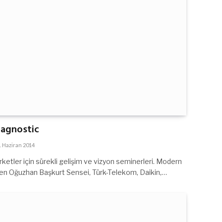
iagnostic
1 Haziran 2014
etler için sürekli gelişim ve vizyon seminerleri. Modern
inen Oğuzhan Başkurt Sensei, Türk-Telekom, Daikin,…