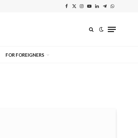
Facebook
X
Instagram
YouTube
Linkedin'de
Telegram
WhatsApp
(Twitter)
Paylaş
FOR FOREIGNERS