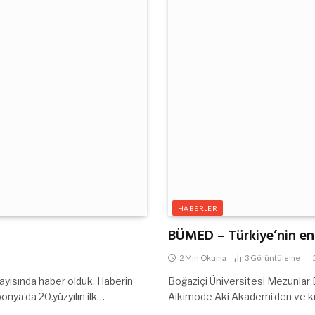
HABERLER
BÜMED – Türkiye’nin en
2 Min Okuma
3
Görüntüleme
ayısında haber olduk. Haberin
Boğaziçi Üniversitesi Mezunlar 
ponya’da 20.yüzyılın ilk…
Aikimode Aki Akademi’den ve ku