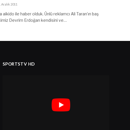
1 Aralık 2011
a aikido ile haber olduk. Ünlü reklamcı Ali Taran’ın baş
ncimiz Devrim Erdoğan kendisini ve…
SPORTSTV HD