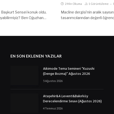
2 Min Okuma
1
Görüntüleme
an Başkurt Sensei konuk oldu.
Macline dergisi’nin aralık sayısın
anıyabilirmiyiz? Ben Oğuzhan…
tasarımcılarından değerli öğre
EN SON EKLENEN YAZILAR
Aikimode Tema Semineri ”Kuzushi
(Denge Bozma)” Ağustos 2026
5 Ağustos 2026
Ataşehir&4.Levent&Bakırköy
Derecelendirme Sınavı (Ağustos 2026)
4 Temmuz 2026