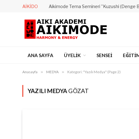
AIKIDO
Aikimode Tema Semineri ”Kuzushi (Denge 
ANA SAYFA
ÜYELİK
SENSEİ
EĞİTİ
Anasayfa
»
MEDYA
»
Kategori: "Yazılı Medya" (Page 2)
YAZILI MEDYA
GÖZAT