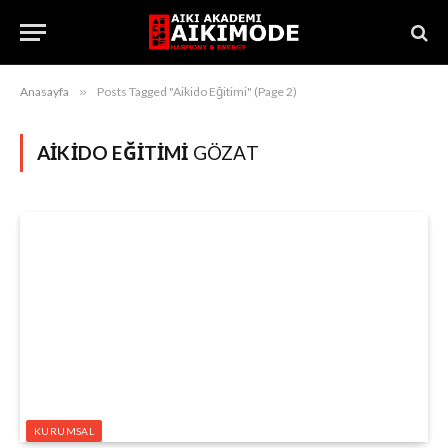
Anasayfa
»
Posts Tagged "Aikido Eğitimi" (Page 2)
AIKIDO EĞITIMI
GÖZAT
KURUMSAL