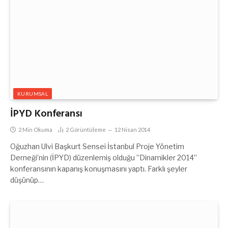
KURUMSAL
İPYD Konferansı
2 Min Okuma
2
Görüntüleme
12 Nisan 2014
Oğuzhan Ulvi Başkurt Sensei İstanbul Proje Yönetim
Derneği’nin (İPYD) düzenlemiş olduğu ”Dinamikler 2014”
konferansının kapanış konuşmasını yaptı. Farklı şeyler
düşünüp…