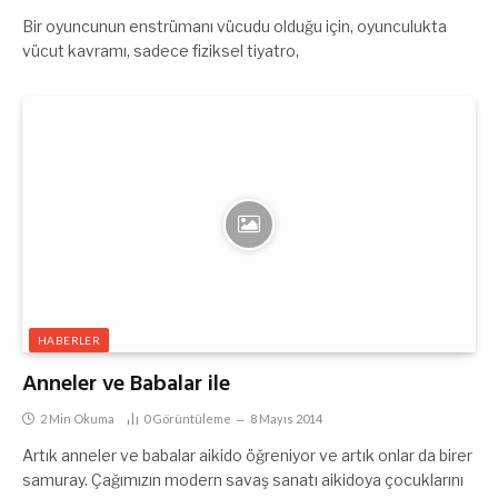
Bir oyuncunun enstrümanı vücudu olduğu için, oyunculukta
vücut kavramı, sadece fiziksel tiyatro,
HABERLER
Anneler ve Babalar ile
2 Min Okuma
0
Görüntüleme
8 Mayıs 2014
Artık anneler ve babalar aikido öğreniyor ve artık onlar da birer
samuray. Çağımızın modern savaş sanatı aikidoya çocuklarını