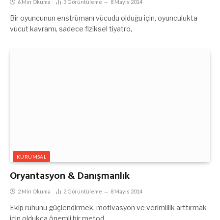
6 Min Okuma
3
Görüntüleme
8 Mayıs 2014
Bir oyuncunun enstrümanı vücudu olduğu için, oyunculukta
vücut kavramı, sadece fiziksel tiyatro,
KURUMSAL
Oryantasyon & Danışmanlık
2 Min Okuma
2
Görüntüleme
8 Mayıs 2014
Ekip ruhunu güçlendirmek, motivasyon ve verimlilik arttırmak
için oldukça önemli bir metod.