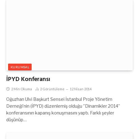
KURUMSAL
İPYD Konferansı
2 Min Okuma
2
Görüntüleme
12 Nisan 2014
Oğuzhan Ulvi Başkurt Sensei İstanbul Proje Yönetim
Derneği’nin (İPYD) düzenlemiş olduğu ”Dinamikler 2014”
konferansının kapanış konuşmasını yaptı. Farklı şeyler
düşünüp…