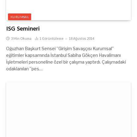
KURUMSAL
ISG Semineri
3 Min Okuma
1
Görüntüleme
18 Ağustos 2014
Oğuzhan Başkurt Sensei ”Girişim Savaşçısı Kurumsal”
eğitimler kapsamında İstanbul Sabiha Gökçen Havalimanı
İşletmeleri personeline özel bir çalışma yaptırdı. Çalışmadaki
odaklanılan ”pes…