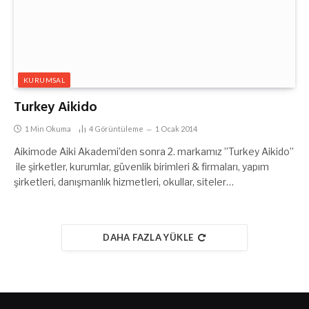
KURUMSAL
Turkey Aikido
1 Min Okuma
4
Görüntüleme
1 Ocak 2014
Aikimode Aiki Akademi’den sonra 2. markamız ”Turkey Aikido”
ile şirketler, kurumlar, güvenlik birimleri & firmaları, yapım
şirketleri, danışmanlık hizmetleri, okullar, siteler…
DAHA FAZLA YÜKLE